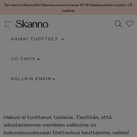
Tervetuloa Skannolle! Olemme avoinna ma-pe 10-18 (kesälauantait suljettu 1.8.
saakka).
KAIKKI TUOTTEET
Haku
CC-TAPIS
Type 2 or more characters for results.
KALLEIN ENSIN
Hakusi
ei tuottanut tuloksia. Tiesithän, että
edustamiemme merkkien valikoima on
kokonaisuudessaan tilattavissa kauttamme, vaikkei