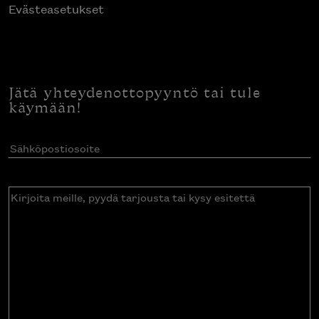
Evästeasetukset
Jätä yhteydenottopyyntö tai tule
käymään!
Sähköpostiosoite
(Pakollinen)
Kirjoita
meille,
pyydä
tarjousta
tai
kysy
esitettä