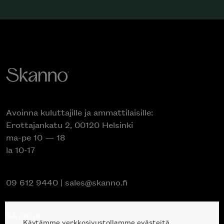
Avoinna kuluttajille ja ammattilaisille:
Erottajankatu 2, 00120 Helsinki
ma-pe 10 — 18
la 10-17
09 612 9440
|
sales@skanno.fi
Skanno
Käytämme verkkosivustollamme evästeitä