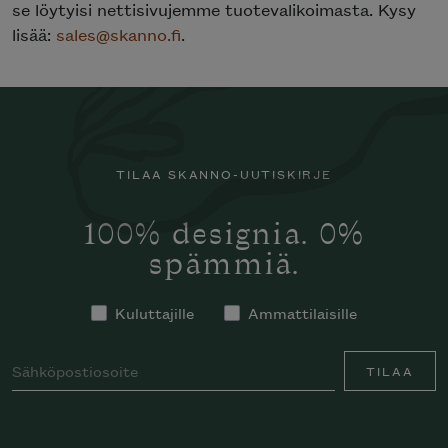
se löytyisi nettisivujemme tuotevalikoimasta. Kysy
lisää:
sales@skanno.fi
.
TILAA SKANNO-UUTISKIRJE
100% designia. 0%
spämmiä.
Kuluttajille
Ammattilaisille
TILAA