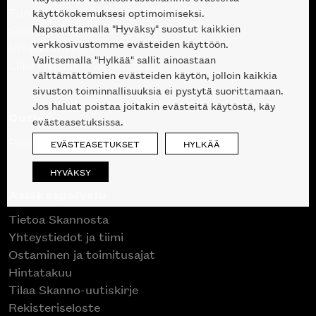
Tuotteet
käyttökokemuksesi optimoimiseksi.
Napsauttamalla "Hyväksy" suostut kaikkien
Suunnittelupalvelu
verkkosivustomme evästeiden käyttöön.
Projektimyynti
Valitsemalla "Hylkää" sallit ainoastaan
Liike Helsingin keskustassa
välttämättömien evästeiden käytön, jolloin kaikkia
sivuston toiminnallisuuksia ei pystytä suorittamaan.
Jos haluat poistaa joitakin evästeitä käytöstä, käy
Outlet
evästeasetuksissa.
Poistuvat mallikappaleet
EVÄSTEASETUKSET
HYLKÄÄ
HYVÄKSY
Asiakaspalvelu
Tietoa Skannosta
Yhteystiedot ja tiimi
Ostaminen ja toimitusajat
Hintatakuu
Tilaa Skanno-uutiskirje
Rekisteriseloste