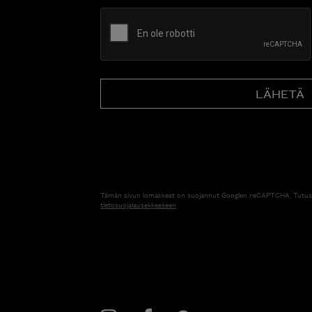
CAPTCHA
Tämän sivun lomakkeet on suojannut Googlen reCAPTCHA. Tutus
tietosuojalausekkeeseen