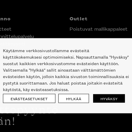
anno
Outlet
tteet
Poistuvat mallikappaleet
nittelupalvelu
ektimyynti
Käytämme verkkosivustollamme evästeitä
e Helsingin keskustassa
käyttökokemuksesi optimoimiseksi. Napsauttamalla "Hyväksy"
suostut kaikkien verkkosivustomme evästeiden käyttöön.
Valitsemalla "Hylkää" sallit ainoastaan välttämättömien
evästeiden käytön, jolloin kaikkia sivuston toiminnallisuuksia ei
pystytä suorittamaan. Jos haluat poistaa joitakin evästeitä
käytöstä, käy evästeasetuksissa.
EVÄSTEASETUKSET
HYLKÄÄ
HYVÄKSY
ottopyyntö
än!