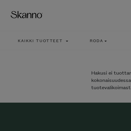
KAIKKI TUOTTEET
RODA
Haku
Type 2 or more characters fo
Hakusi
ei tuotta
kokonaisuudessaa
tuotevalikoimasta