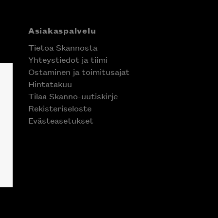
Asiakaspalvelu
Tietoa Skannosta
Yhteystiedot ja tiimi
Ostaminen ja toimitusajat
Hintatakuu
Tilaa Skanno-uutiskirje
Rekisteriseloste
Evästeasetukset