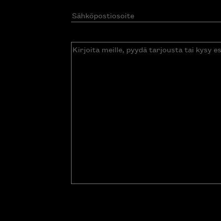
Sähköpostiosoite
(Pakollinen)
Kirjoita
meille,
pyydä
tarjousta
tai
kysy
esitettä