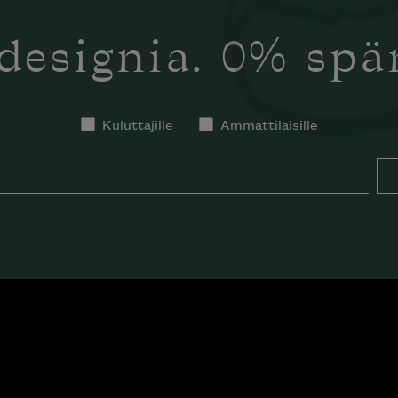
designia. 0% sp
Kuluttajille
Ammattilaisille