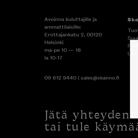
Avoinna kuluttajille ja
Sk
ammattilaisille:
Tuo
Erottajankatu 2, 00120
Suun
Helsinki
Proj
ma-pe 10 — 18
Liik
la 10-17
09 612 9440
|
sales@skanno.fi
Jätä yhteyden
tai tule käymä