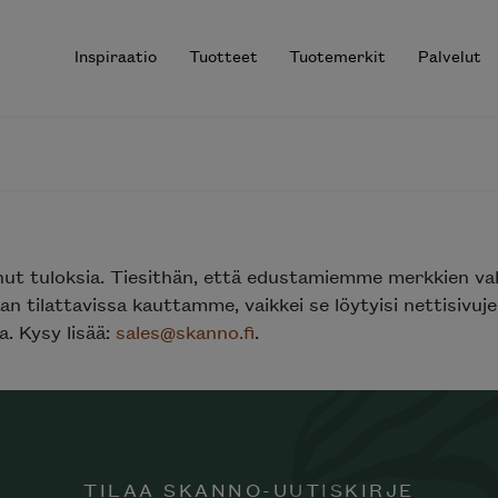
Inspiraatio
Tuotteet
Tuotemerkit
Palvelut
r results.
nut tuloksia. Tiesithän, että edustamiemme merkkien va
n tilattavissa kauttamme, vaikkei se löytyisi nettisivu
. Kysy lisää:
sales@skanno.fi
.
TILAA SKANNO-UUTISKIRJE