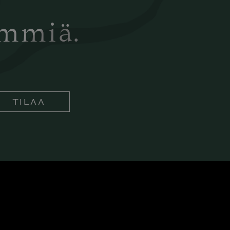
ämmiä.
TILAA