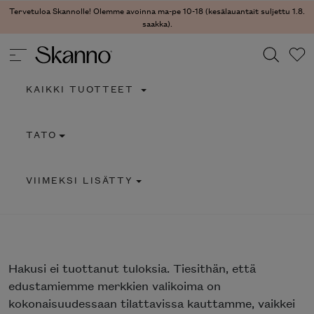
Tervetuloa Skannolle! Olemme avoinna ma-pe 10-18 (kesälauantait suljettu 1.8.
saakka).
KAIKKI TUOTTEET
Haku
TATO
Type 2 or more characters for results.
VIIMEKSI LISÄTTY
Hakusi
ei tuottanut tuloksia. Tiesithän, että
edustamiemme merkkien valikoima on
kokonaisuudessaan tilattavissa kauttamme, vaikkei