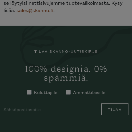
se löytyisi nettisivujemme tuotevalikoimasta. Kysy
lisää:
sales@skanno.fi
.
TILAA SKANNO-UUTISKIRJE
100% designia. 0%
spämmiä.
Kuluttajille
Ammattilaisille
TILAA