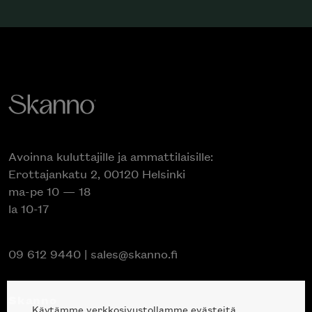
Avoinna kuluttajille ja ammattilaisille:
Erottajankatu 2, 00120 Helsinki
ma-pe 10 — 18
la 10-17
09 612 9440
|
sales@skanno.fi
Skanno
Käytämme verkkosivustollamme evästeitä