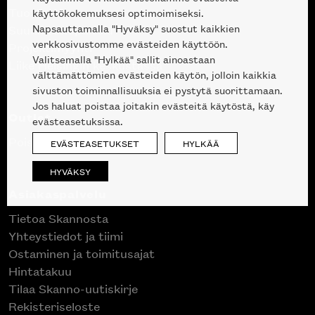
Tuotteet
käyttökokemuksesi optimoimiseksi.
Napsauttamalla "Hyväksy" suostut kaikkien
Suunnittelupalvelu
verkkosivustomme evästeiden käyttöön.
Projektimyynti
Valitsemalla "Hylkää" sallit ainoastaan
Liike Helsingin keskustassa
välttämättömien evästeiden käytön, jolloin kaikkia
sivuston toiminnallisuuksia ei pystytä suorittamaan.
Jos haluat poistaa joitakin evästeitä käytöstä, käy
Outlet
evästeasetuksissa.
Poistuvat mallikappaleet
EVÄSTEASETUKSET
HYLKÄÄ
HYVÄKSY
Asiakaspalvelu
Tietoa Skannosta
Yhteystiedot ja tiimi
Ostaminen ja toimitusajat
Hintatakuu
Tilaa Skanno-uutiskirje
Rekisteriseloste