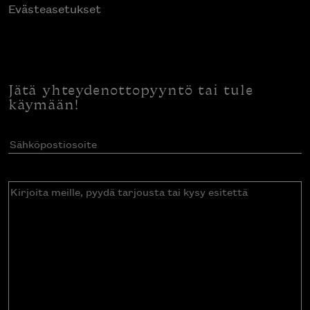
Evästeasetukset
Jätä yhteydenottopyyntö tai tule
käymään!
Sähköpostiosoite
(Pakollinen)
Kirjoita
meille,
pyydä
tarjousta
tai
kysy
esitettä