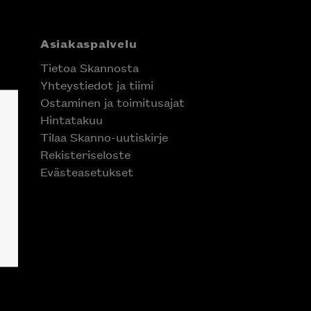
Asiakaspalvelu
Tietoa Skannosta
Yhteystiedot ja tiimi
Ostaminen ja toimitusajat
Hintatakuu
Tilaa Skanno-uutiskirje
Rekisteriseloste
Evästeasetukset