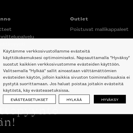
anno
Outlet
tteet
Poistuvat mallikappaleet
nittelupalvelu
ektimyynti
Käytämme verkkosivustollamme evästeitä
e Helsingin keskustassa
käyttökokemuksesi optimoimiseksi. Napsauttamalla "Hyväksy"
suostut kaikkien verkkosivustomme evästeiden käyttöön.
Valitsemalla "Hylkää" sallit ainoastaan välttämättömien
evästeiden käytön, jolloin kaikkia sivuston toiminnallisuuksia ei
pystytä suorittamaan. Jos haluat poistaa joitakin evästeitä
käytöstä, käy evästeasetuksissa.
EVÄSTEASETUKSET
HYLKÄÄ
HYVÄKSY
ottopyyntö
än!