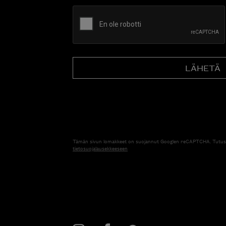
CAPTCHA
Tämän sivun lomakkeet on suojannut Googlen reCAPTCHA. Tutus
tietosuojalausekkeeseen