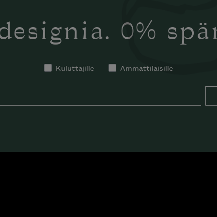
designia. 0% sp
Kuluttajille
Ammattilaisille