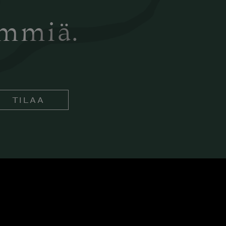
ämmiä.
TILAA