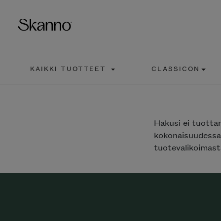
KAIKKI TUOTTEET
CLASSICON
Haku
Type 2 or more characters fo
Hakusi
ei tuotta
kokonaisuudessaa
tuotevalikoimasta