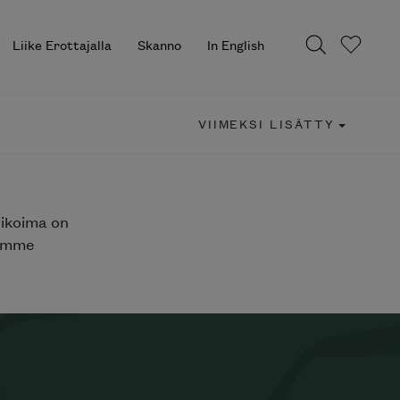
Liike Erottajalla
Skanno
In English
VIIMEKSI LISÄTTY
likoima on
jemme