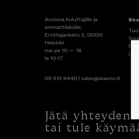
Avoinna kuluttajille ja
Sk
ammattilaisille:
Tuo
Erottajankatu 2, 00120
Suun
Helsinki
Proj
ma-pe 10 — 18
Liik
la 10-17
09 612 9440
|
sales@skanno.fi
Jätä yhteyden
tai tule käymä