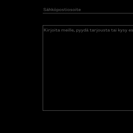
Sähköpostiosoite
(Pakollinen)
Kirjoita
meille,
pyydä
tarjousta
tai
kysy
esitettä