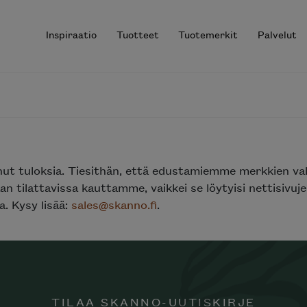
Inspiraatio
Tuotteet
Tuotemerkit
Palvelut
r results.
nut tuloksia. Tiesithän, että edustamiemme merkkien va
n tilattavissa kauttamme, vaikkei se löytyisi nettisivu
. Kysy lisää:
sales@skanno.fi
.
TILAA SKANNO-UUTISKIRJE