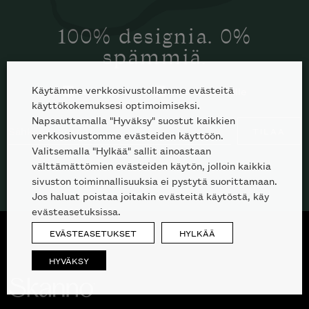
100% designia. 0%
spämmiä.
Käytämme verkkosivustollamme evästeitä
Kuluttajille
Ammattilaisille
käyttökokemuksesi optimoimiseksi.
Napsauttamalla "Hyväksy" suostut kaikkien
TILAA
verkkosivustomme evästeiden käyttöön.
Valitsemalla "Hylkää" sallit ainoastaan
välttämättömien evästeiden käytön, jolloin kaikkia
sivuston toiminnallisuuksia ei pystytä suorittamaan.
Jos haluat poistaa joitakin evästeitä käytöstä, käy
evästeasetuksissa.
EVÄSTEASETUKSET
HYLKÄÄ
HYVÄKSY