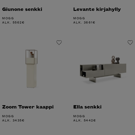
Giunone senkki
Levante kirjahylly
MOGG
MOGG
ALK.
5562
€
ALK.
3661
€
Zoom Tower kaappi
Ella senkki
MOGG
MOGG
ALK.
3435
€
ALK.
5442
€