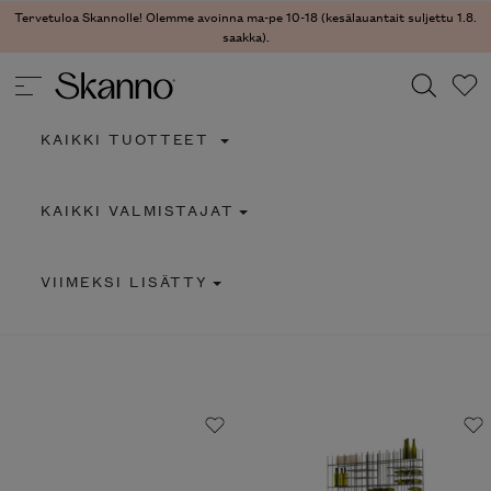
Tervetuloa Skannolle! Olemme avoinna ma-pe 10-18 (kesälauantait suljettu 1.8.
saakka).
KAIKKI TUOTTEET
Haku
KAIKKI VALMISTAJAT
Type 2 or more characters for results.
VIIMEKSI LISÄTTY