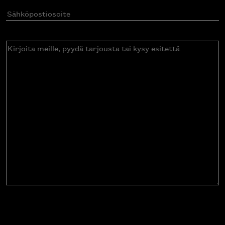
Sähköpostiosoite
(Pakollinen)
Kirjoita
meille,
pyydä
tarjousta
tai
kysy
esitettä