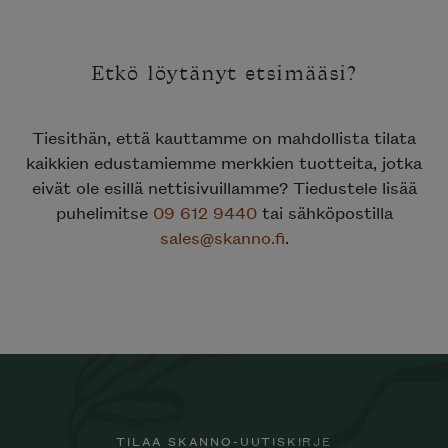
Etkö löytänyt etsimääsi?
Tiesithän, että kauttamme on mahdollista tilata
kaikkien edustamiemme merkkien tuotteita, jotka
eivät ole esillä nettisivuillamme? Tiedustele lisää
puhelimitse
09 612 9440
tai sähköpostilla
sales@skanno.fi
.
TILAA SKANNO-UUTISKIRJE