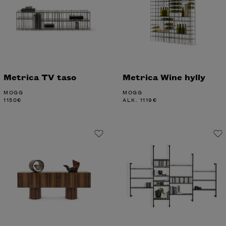
Metrica TV taso
Metrica Wine hylly
MOGG
MOGG
1150
€
ALK.
1119
€