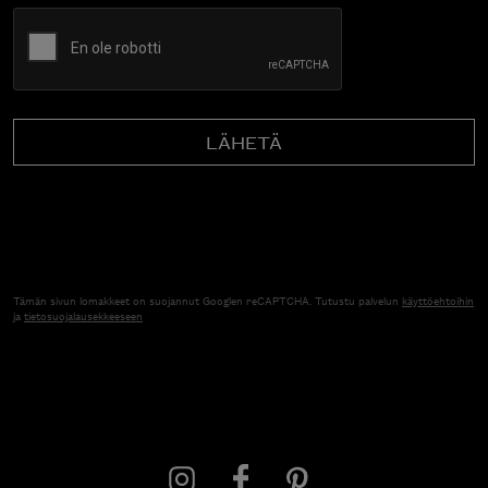
CAPTCHA
Tämän sivun lomakkeet on suojannut Googlen reCAPTCHA. Tutustu palvelun
käyttöehtoihin
ja
tietosuojalausekkeeseen