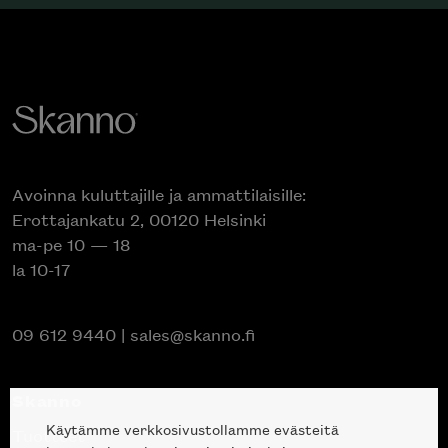
Avoinna kuluttajille ja ammattilaisille:
Erottajankatu 2, 00120 Helsinki
ma-pe 10 — 18
la 10-17
09 612 9440
|
sales@skanno.fi
Skanno
Käytämme verkkosivustollamme evästeitä
Tuotteet