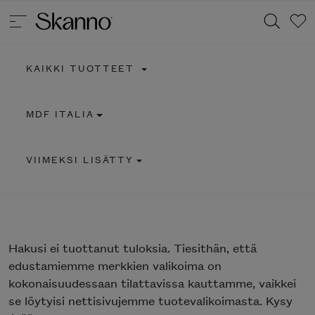
KAIKKI TUOTTEET
Haku
MDF ITALIA
Type 2 or more characters for results.
VIIMEKSI LISÄTTY
Hakusi
ei tuottanut tuloksia. Tiesithän, että
edustamiemme merkkien valikoima on
kokonaisuudessaan tilattavissa kauttamme, vaikkei
se löytyisi nettisivujemme tuotevalikoimasta. Kysy