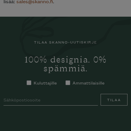
lisää:
sales@skanno.fi
.
TILAA SKANNO-UUTISKIRJE
100% designia. 0%
spämmiä.
Kuluttajille
Ammattilaisille
TILAA