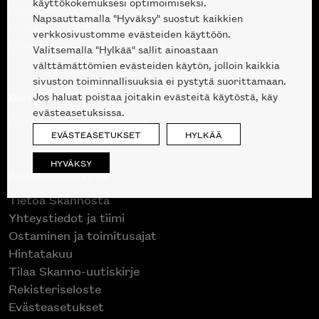
käyttökokemuksesi optimoimiseksi.
Suunnittelupalvelu
Napsauttamalla "Hyväksy" suostut kaikkien
Projektimyynti
verkkosivustomme evästeiden käyttöön.
Liike Helsingin keskustassa
Valitsemalla "Hylkää" sallit ainoastaan
välttämättömien evästeiden käytön, jolloin kaikkia
sivuston toiminnallisuuksia ei pystytä suorittamaan.
Outlet
Jos haluat poistaa joitakin evästeitä käytöstä, käy
evästeasetuksissa.
Poistuvat mallikappaleet
EVÄSTEASETUKSET
HYLKÄÄ
HYVÄKSY
Asiakaspalvelu
Tietoa Skannosta
Yhteystiedot ja tiimi
Ostaminen ja toimitusajat
Hintatakuu
Tilaa Skanno-uutiskirje
Rekisteriseloste
Evästeasetukset