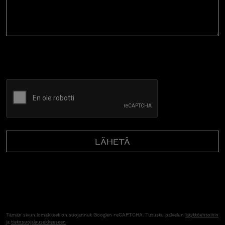
CAPTCHA
Tämän sivun lomakkeet on suojannut Googlen reCAPTCHA. Tutustu palvelun
käyttöehtoihin
ja
tietosuojalausekkeeseen