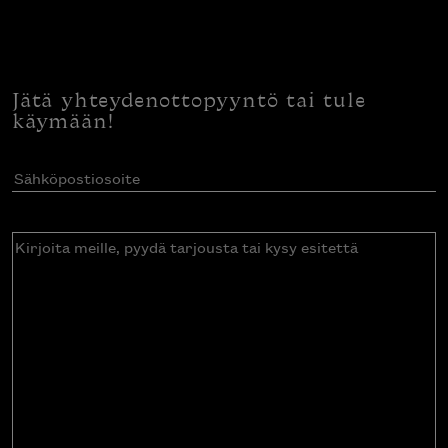
Jätä yhteydenottopyyntö tai tule
käymään!
Sähköpostiosoite
(Pakollinen)
Kirjoita
meille,
pyydä
tarjousta
tai
kysy
esitettä