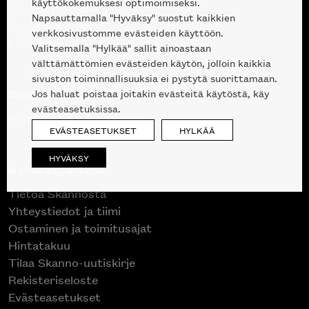
käyttökokemuksesi optimoimiseksi.
Suunnittelupalvelu
Napsauttamalla "Hyväksy" suostut kaikkien
Projektimyynti
verkkosivustomme evästeiden käyttöön.
Liike Helsingin keskustassa
Valitsemalla "Hylkää" sallit ainoastaan
välttämättömien evästeiden käytön, jolloin kaikkia
sivuston toiminnallisuuksia ei pystytä suorittamaan.
Outlet
Jos haluat poistaa joitakin evästeitä käytöstä, käy
evästeasetuksissa.
Poistuvat mallikappaleet
EVÄSTEASETUKSET
HYLKÄÄ
HYVÄKSY
Asiakaspalvelu
Tietoa Skannosta
Yhteystiedot ja tiimi
Ostaminen ja toimitusajat
Hintatakuu
Tilaa Skanno-uutiskirje
Rekisteriseloste
Evästeasetukset