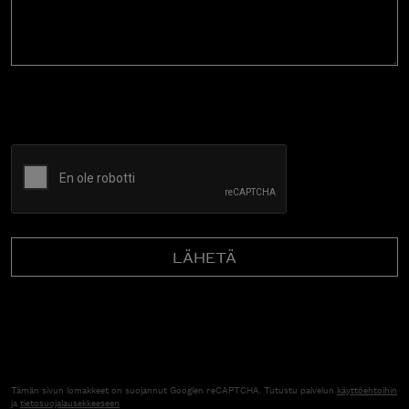
CAPTCHA
Tämän sivun lomakkeet on suojannut Googlen reCAPTCHA. Tutustu palvelun
käyttöehtoihin
ja
tietosuojalausekkeeseen