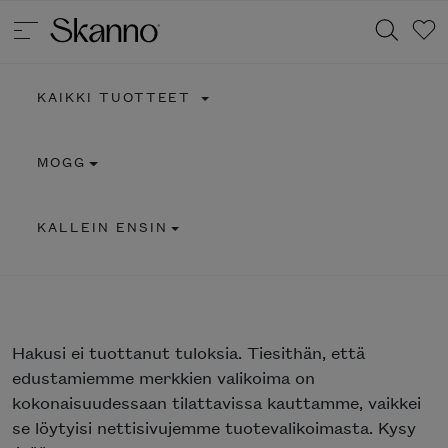
KAIKKI TUOTTEET
Haku
MOGG
Type 2 or more characters for results.
KALLEIN ENSIN
Hakusi
ei tuottanut tuloksia. Tiesithän, että
edustamiemme merkkien valikoima on
kokonaisuudessaan tilattavissa kauttamme, vaikkei
se löytyisi nettisivujemme tuotevalikoimasta. Kysy