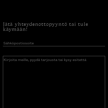
Jätä yhteydenottopyyntö tai tule
käymään!
Sähköpostiosoite
(Pakollinen)
Kirjoita
meille,
pyydä
tarjousta
tai
kysy
esitettä