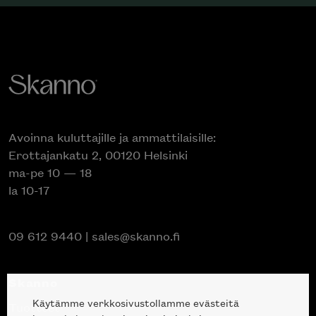
Avoinna kuluttajille ja ammattilaisille:
Erottajankatu 2, 00120 Helsinki
ma-pe 10 — 18
la 10-17
09 612 9440
|
sales@skanno.fi
Skanno
Käytämme verkkosivustollamme evästeitä
Tuotteet