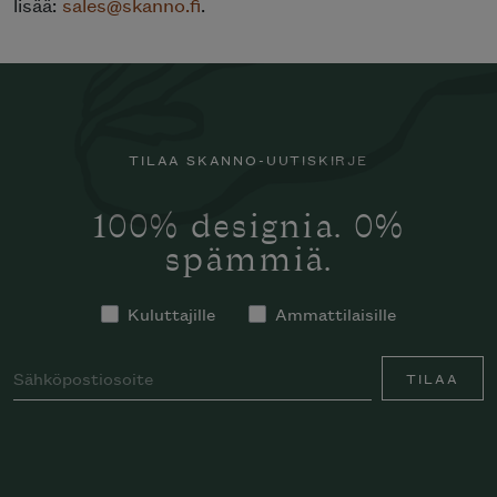
lisää:
sales@skanno.fi
.
TILAA SKANNO-UUTISKIRJE
100% designia. 0%
spämmiä.
Kuluttajille
Ammattilaisille
TILAA