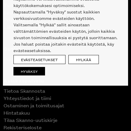
Tuotteet
käyttökokemuksesi optimoimiseksi.
Napsauttamalla "Hyväksy" suostut kaikkien
Suunnittelupalvelu
verkkosivustomme evästeiden käyttöön.
Projektimyynti
Valitsemalla "Hylkää" sallit ainoastaan
Liike Helsingin keskustassa
välttämättömien evästeiden käytön, jolloin kaikkia
sivuston toiminnallisuuksia ei pystytä suorittamaan.
Jos haluat poistaa joitakin evästeitä käytöstä, käy
Outlet
evästeasetuksissa.
Poistuvat mallikappaleet
EVÄSTEASETUKSET
HYLKÄÄ
HYVÄKSY
Asiakaspalvelu
Tietoa Skannosta
Yhteystiedot ja tiimi
Ostaminen ja toimitusajat
Hintatakuu
Tilaa Skanno-uutiskirje
Rekisteriseloste