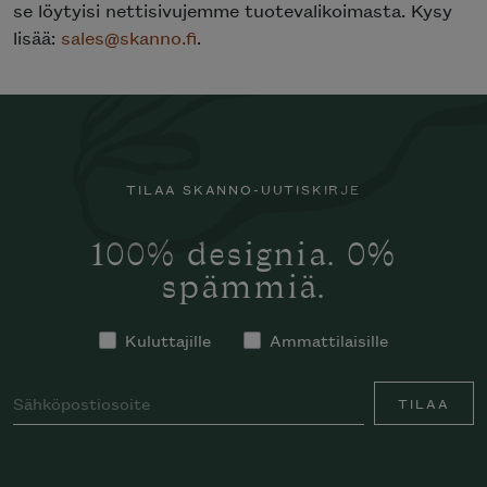
se löytyisi nettisivujemme tuotevalikoimasta. Kysy
lisää:
sales@skanno.fi
.
TILAA SKANNO-UUTISKIRJE
100% designia. 0%
spämmiä.
Kuluttajille
Ammattilaisille
TILAA