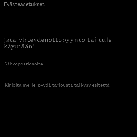
Evästeasetukset
Jätä yhteydenottopyyntö tai tule
käymään!
Sähköpostiosoite
(Pakollinen)
Kirjoita
meille,
pyydä
tarjousta
tai
kysy
esitettä