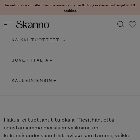
Tervetuloa Skannolle! Olemme avoinna ma-pe 10-18 (kesälauantait suljettu 1.8.
saakka).
KAIKKI TUOTTEET
Haku
SOVET ITALIA
Type 2 or more characters for results.
KALLEIN ENSIN
Hakusi
ei tuottanut tuloksia. Tiesithän, että
edustamiemme merkkien valikoima on
kokonaisuudessaan tilattavissa kauttamme, vaikkei