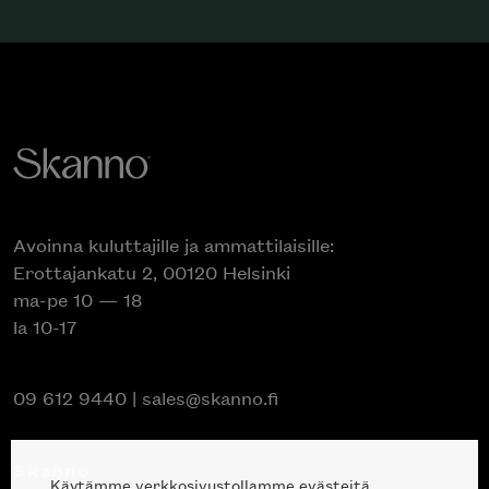
Avoinna kuluttajille ja ammattilaisille:
Erottajankatu 2, 00120 Helsinki
ma-pe 10 — 18
la 10-17
09 612 9440
|
sales@skanno.fi
Skanno
Käytämme verkkosivustollamme evästeitä