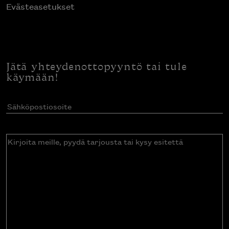
Evästeasetukset
Jätä yhteydenottopyyntö tai tule
käymään!
Sähköpostiosoite
(Pakollinen)
Kirjoita
meille,
pyydä
tarjousta
tai
kysy
esitettä