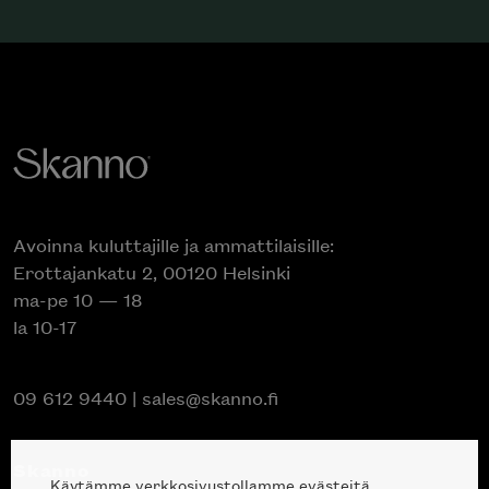
Avoinna kuluttajille ja ammattilaisille:
Erottajankatu 2, 00120 Helsinki
ma-pe 10 — 18
la 10-17
09 612 9440
|
sales@skanno.fi
Skanno
Käytämme verkkosivustollamme evästeitä