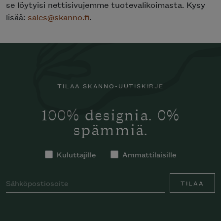
se löytyisi nettisivujemme tuotevalikoimasta. Kysy
lisää:
sales@skanno.fi
.
TILAA SKANNO-UUTISKIRJE
100% designia. 0%
spämmiä.
Kuluttajille
Ammattilaisille
TILAA