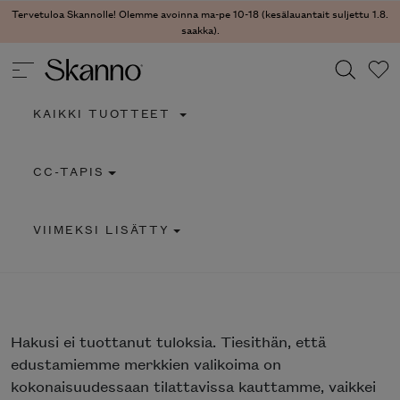
Tervetuloa Skannolle! Olemme avoinna ma-pe 10-18 (kesälauantait suljettu 1.8.
saakka).
KAIKKI TUOTTEET
Haku
CC-TAPIS
Type 2 or more characters for results.
VIIMEKSI LISÄTTY
Hakusi
ei tuottanut tuloksia. Tiesithän, että
edustamiemme merkkien valikoima on
kokonaisuudessaan tilattavissa kauttamme, vaikkei