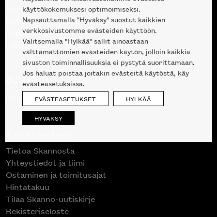
Tuotteet
käyttökokemuksesi optimoimiseksi.
Napsauttamalla "Hyväksy" suostut kaikkien
Suunnittelupalvelu
verkkosivustomme evästeiden käyttöön.
Projektimyynti
Valitsemalla "Hylkää" sallit ainoastaan
Liike Helsingin keskustassa
välttämättömien evästeiden käytön, jolloin kaikkia
sivuston toiminnallisuuksia ei pystytä suorittamaan.
Jos haluat poistaa joitakin evästeitä käytöstä, käy
Outlet
evästeasetuksissa.
Poistuvat mallikappaleet
EVÄSTEASETUKSET
HYLKÄÄ
HYVÄKSY
Asiakaspalvelu
Tietoa Skannosta
Yhteystiedot ja tiimi
Ostaminen ja toimitusajat
Hintatakuu
Tilaa Skanno-uutiskirje
Rekisteriseloste