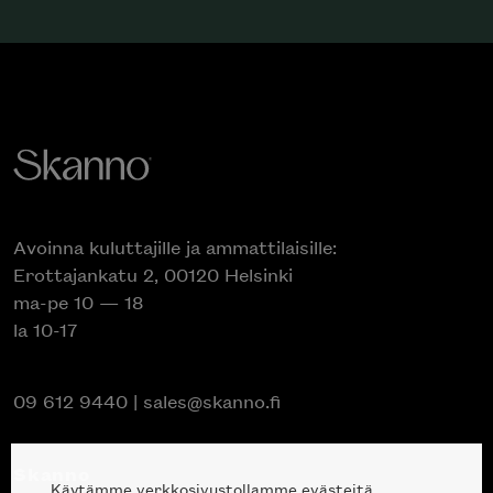
Avoinna kuluttajille ja ammattilaisille:
Erottajankatu 2, 00120 Helsinki
ma-pe 10 — 18
la 10-17
09 612 9440
|
sales@skanno.fi
Skanno
Käytämme verkkosivustollamme evästeitä