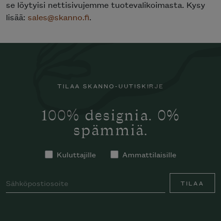
se löytyisi nettisivujemme tuotevalikoimasta. Kysy
lisää:
sales@skanno.fi
.
TILAA SKANNO-UUTISKIRJE
100% designia. 0%
spämmiä.
Kuluttajille
Ammattilaisille
TILAA