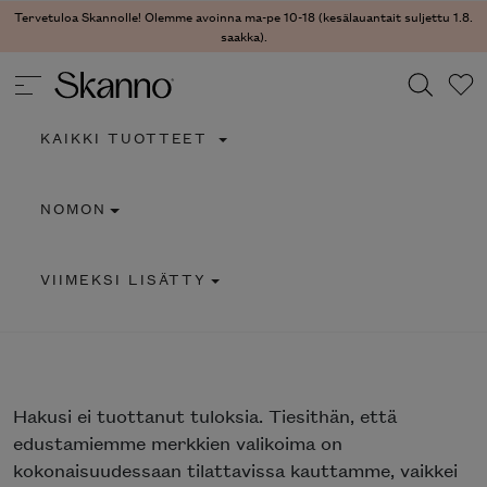
Tervetuloa Skannolle! Olemme avoinna ma-pe 10-18 (kesälauantait suljettu 1.8.
saakka).
KAIKKI TUOTTEET
Haku
NOMON
Type 2 or more characters for results.
VIIMEKSI LISÄTTY
Hakusi
ei tuottanut tuloksia. Tiesithän, että
edustamiemme merkkien valikoima on
kokonaisuudessaan tilattavissa kauttamme, vaikkei