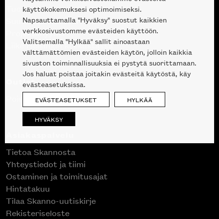
Tuotteet
käyttökokemuksesi optimoimiseksi.
Napsauttamalla "Hyväksy" suostut kaikkien
Suunnittelupalvelu
verkkosivustomme evästeiden käyttöön.
Projektimyynti
Valitsemalla "Hylkää" sallit ainoastaan
Liike Helsingin keskustassa
välttämättömien evästeiden käytön, jolloin kaikkia
sivuston toiminnallisuuksia ei pystytä suorittamaan.
Jos haluat poistaa joitakin evästeitä käytöstä, käy
Outlet
evästeasetuksissa.
Poistuvat mallikappaleet
EVÄSTEASETUKSET
HYLKÄÄ
HYVÄKSY
Asiakaspalvelu
Tietoa Skannosta
Yhteystiedot ja tiimi
Ostaminen ja toimitusajat
Hintatakuu
Tilaa Skanno-uutiskirje
Rekisteriseloste