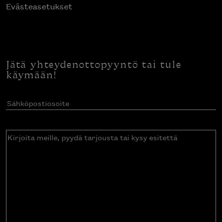
Evästeasetukset
Jätä yhteydenottopyyntö tai tule
käymään!
Sähköpostiosoite
(Pakollinen)
Kirjoita
meille,
pyydä
tarjousta
tai
kysy
esitettä