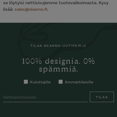
se löytyisi nettisivujemme tuotevalikoimasta. Kysy
lisää:
sales@skanno.fi
.
TILAA SKANNO-UUTISKIRJE
100% designia. 0%
spämmiä.
Kuluttajille
Ammattilaisille
TILAA