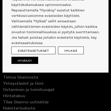
Tuotteet
käyttökokemuksesi optimoimiseksi.
Napsauttamalla "Hyväksy" suostut kaikkien
Suunnittelupalvelu
verkkosivustomme evästeiden käyttöön.
Projektimyynti
Valitsemalla "Hylkää" sallit ainoastaan
Liike Helsingin keskustassa
välttämättömien evästeiden käytön, jolloin kaikkia
sivuston toiminnallisuuksia ei pystytä suorittamaan.
Jos haluat poistaa joitakin evästeitä käytöstä, käy
Outlet
evästeasetuksissa.
Poistuvat mallikappaleet
EVÄSTEASETUKSET
HYLKÄÄ
HYVÄKSY
Asiakaspalvelu
Tietoa Skannosta
Yhteystiedot ja tiimi
Ostaminen ja toimitusajat
Hintatakuu
Tilaa Skanno-uutiskirje
Rekisteriseloste