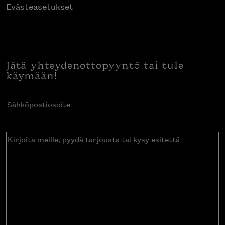
Evästeasetukset
Jätä yhteydenottopyyntö tai tule
käymään!
Sähköpostiosoite
(Pakollinen)
Kirjoita
meille,
pyydä
tarjousta
tai
kysy
esitettä