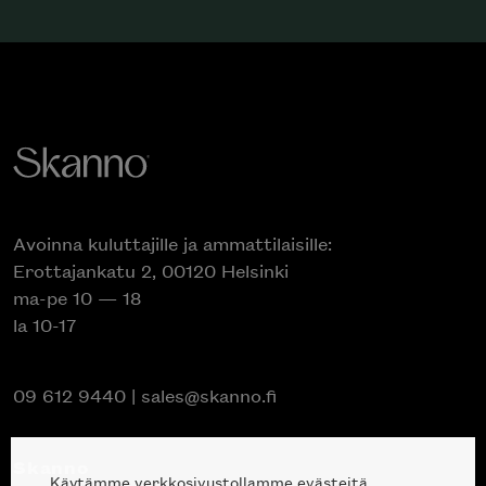
Avoinna kuluttajille ja ammattilaisille:
Erottajankatu 2, 00120 Helsinki
ma-pe 10 — 18
la 10-17
09 612 9440
|
sales@skanno.fi
Skanno
Käytämme verkkosivustollamme evästeitä