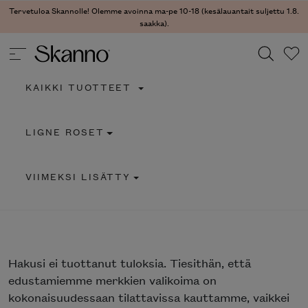
Tervetuloa Skannolle! Olemme avoinna ma-pe 10-18 (kesälauantait suljettu 1.8.
saakka).
KAIKKI TUOTTEET
Haku
LIGNE ROSET
Type 2 or more characters for results.
VIIMEKSI LISÄTTY
Hakusi
ei tuottanut tuloksia. Tiesithän, että
edustamiemme merkkien valikoima on
kokonaisuudessaan tilattavissa kauttamme, vaikkei