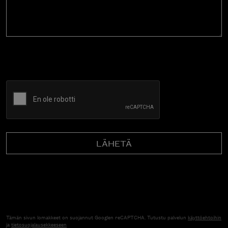
CAPTCHA
Tämän sivun lomakkeet on suojannut Googlen reCAPTCHA. Tutustu palvelun
käyttöehtoihin
ja
tietosuojalausekkeeseen