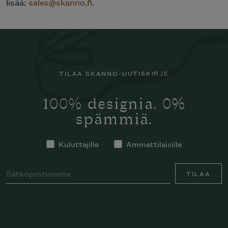
lisää:
sales@skanno.fi
.
TILAA SKANNO-UUTISKIRJE
100% designia. 0%
spämmiä.
Kuluttajille
Ammattilaisille
TILAA