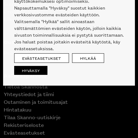
käyttökokemuksesi optimoimiseksi.
Suunnittelupalvelu
Napsauttamalla "Hyväksy" suostut kaikkien
Projektimyynti
verkkosivustomme evästeiden käyttöön.
Liike Helsingin keskustassa
Valitsemalla "Hylkää" sallit ainoastaan
välttämättömien evästeiden käytön, jolloin kaikkia
sivuston toiminnallisuuksia ei pystytä suorittamaan.
Outlet
Jos haluat poistaa joitakin evästeitä käytöstä, käy
evästeasetuksissa.
Poistuvat mallikappaleet
EVÄSTEASETUKSET
HYLKÄÄ
HYVÄKSY
Asiakaspalvelu
Tietoa Skannosta
Yhteystiedot ja tiimi
Ostaminen ja toimitusajat
Hintatakuu
Tilaa Skanno-uutiskirje
Rekisteriseloste
Evästeasetukset