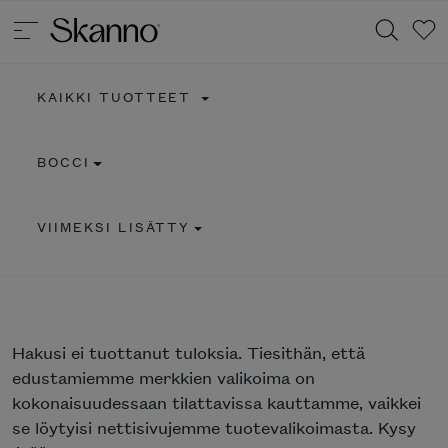
KAIKKI TUOTTEET
Haku
BOCCI
Type 2 or more characters for results.
VIIMEKSI LISÄTTY
Hakusi
ei tuottanut tuloksia. Tiesithän, että
edustamiemme merkkien valikoima on
kokonaisuudessaan tilattavissa kauttamme, vaikkei
se löytyisi nettisivujemme tuotevalikoimasta. Kysy