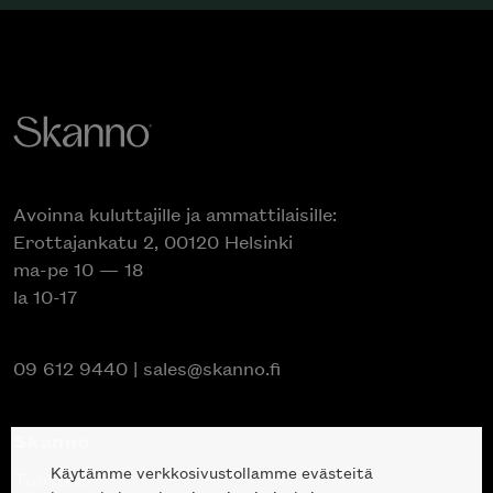
Avoinna kuluttajille ja ammattilaisille:
Erottajankatu 2, 00120 Helsinki
ma-pe 10 — 18
la 10-17
09 612 9440
|
sales@skanno.fi
Skanno
Käytämme verkkosivustollamme evästeitä
Tuotteet