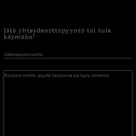
Jätä yhteydenottopyyntö tai tule
käymään!
Sähköpostiosoite
(Pakollinen)
Kirjoita
meille,
pyydä
tarjousta
tai
kysy
esitettä