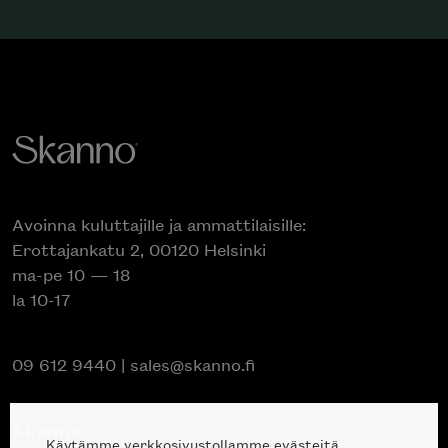
Avoinna kuluttajille ja ammattilaisille:
Erottajankatu 2, 00120 Helsinki
ma-pe 10 — 18
la 10-17
09 612 9440
|
sales@skanno.fi
Skanno
Käytämme verkkosivustollamme evästeitä