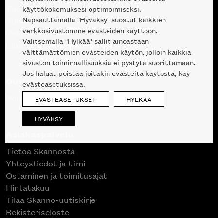
Tuotteet
käyttökokemuksesi optimoimiseksi.
Napsauttamalla "Hyväksy" suostut kaikkien
Suunnittelupalvelu
verkkosivustomme evästeiden käyttöön.
Projektimyynti
Valitsemalla "Hylkää" sallit ainoastaan
Liike Helsingin keskustassa
välttämättömien evästeiden käytön, jolloin kaikkia
sivuston toiminnallisuuksia ei pystytä suorittamaan.
Jos haluat poistaa joitakin evästeitä käytöstä, käy
Outlet
evästeasetuksissa.
Poistuvat mallikappaleet
EVÄSTEASETUKSET
HYLKÄÄ
HYVÄKSY
Asiakaspalvelu
Tietoa Skannosta
Yhteystiedot ja tiimi
Ostaminen ja toimitusajat
Hintatakuu
Tilaa Skanno-uutiskirje
Rekisteriseloste