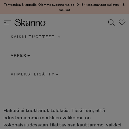
Tervetuloa Skannolle! Olemme avoinna ma-pe 10-18 (kesälauantait suljettu 1.8.
saakka).
KAIKKI TUOTTEET
Haku
ARPER
Type 2 or more characters for results.
VIIMEKSI LISÄTTY
Hakusi
ei tuottanut tuloksia. Tiesithän, että
edustamiemme merkkien valikoima on
kokonaisuudessaan tilattavissa kauttamme, vaikkei