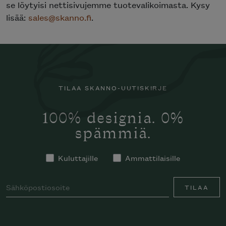
se löytyisi nettisivujemme tuotevalikoimasta. Kysy
lisää:
sales@skanno.fi
.
TILAA SKANNO-UUTISKIRJE
100% designia. 0%
spämmiä.
Kuluttajille
Ammattilaisille
TILAA