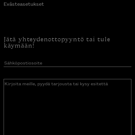
Evästeasetukset
Jätä yhteydenottopyyntö tai tule
käymään!
Sähköpostiosoite
(Pakollinen)
Kirjoita
meille,
pyydä
tarjousta
tai
kysy
esitettä