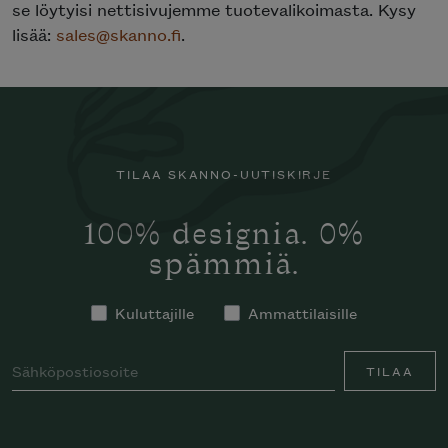
se löytyisi nettisivujemme tuotevalikoimasta. Kysy
lisää:
sales@skanno.fi
.
TILAA SKANNO-UUTISKIRJE
100% designia. 0%
spämmiä.
Kuluttajille
Ammattilaisille
TILAA