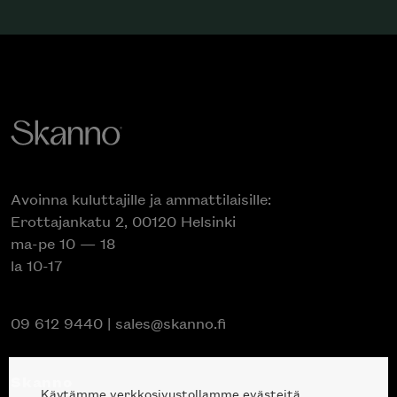
Avoinna kuluttajille ja ammattilaisille:
Erottajankatu 2, 00120 Helsinki
ma-pe 10 — 18
la 10-17
09 612 9440
|
sales@skanno.fi
Skanno
Käytämme verkkosivustollamme evästeitä