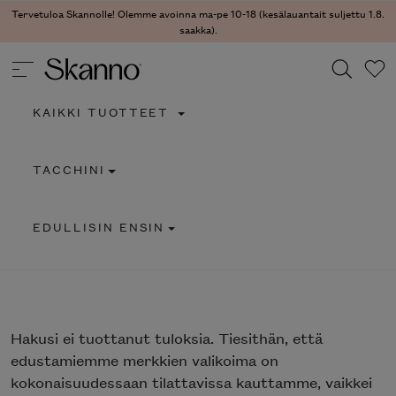
Tervetuloa Skannolle! Olemme avoinna ma-pe 10-18 (kesälauantait suljettu 1.8.
saakka).
KAIKKI TUOTTEET
Haku
TACCHINI
Type 2 or more characters for results.
EDULLISIN ENSIN
Hakusi
ei tuottanut tuloksia. Tiesithän, että
edustamiemme merkkien valikoima on
kokonaisuudessaan tilattavissa kauttamme, vaikkei