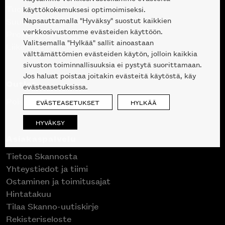
Tuotteet
käyttökokemuksesi optimoimiseksi.
Napsauttamalla "Hyväksy" suostut kaikkien
Suunnittelupalvelu
verkkosivustomme evästeiden käyttöön.
Projektimyynti
Valitsemalla "Hylkää" sallit ainoastaan
Liike Helsingin keskustassa
välttämättömien evästeiden käytön, jolloin kaikkia
sivuston toiminnallisuuksia ei pystytä suorittamaan.
Jos haluat poistaa joitakin evästeitä käytöstä, käy
Outlet
evästeasetuksissa.
Poistuvat mallikappaleet
EVÄSTEASETUKSET
HYLKÄÄ
HYVÄKSY
Asiakaspalvelu
Tietoa Skannosta
Yhteystiedot ja tiimi
Ostaminen ja toimitusajat
Hintatakuu
Tilaa Skanno-uutiskirje
Rekisteriseloste