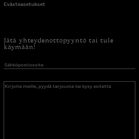
Evästeasetukset
Jätä yhteydenottopyyntö tai tule
käymään!
Sähköpostiosoite
(Pakollinen)
Kirjoita
meille,
pyydä
tarjousta
tai
kysy
esitettä