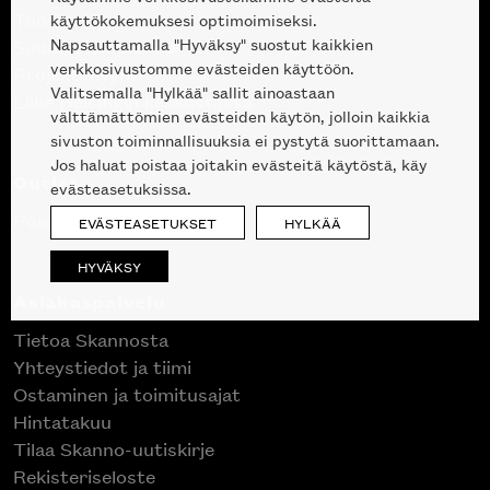
Tuotteet
käyttökokemuksesi optimoimiseksi.
Napsauttamalla "Hyväksy" suostut kaikkien
Suunnittelupalvelu
verkkosivustomme evästeiden käyttöön.
Projektimyynti
Valitsemalla "Hylkää" sallit ainoastaan
Liike Helsingin keskustassa
välttämättömien evästeiden käytön, jolloin kaikkia
sivuston toiminnallisuuksia ei pystytä suorittamaan.
Jos haluat poistaa joitakin evästeitä käytöstä, käy
Outlet
evästeasetuksissa.
Poistuvat mallikappaleet
EVÄSTEASETUKSET
HYLKÄÄ
HYVÄKSY
Asiakaspalvelu
Tietoa Skannosta
Yhteystiedot ja tiimi
Ostaminen ja toimitusajat
Hintatakuu
Tilaa Skanno-uutiskirje
Rekisteriseloste