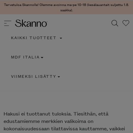
Tervetuloa Skannolle! Olemme avoinna ma-pe 10-18 (kesälauantait suljettu 1.8.
saakka).
KAIKKI TUOTTEET
Haku
MDF ITALIA
Type 2 or more characters for results.
VIIMEKSI LISÄTTY
Hakusi
ei tuottanut tuloksia. Tiesithän, että
edustamiemme merkkien valikoima on
kokonaisuudessaan tilattavissa kauttamme, vaikkei