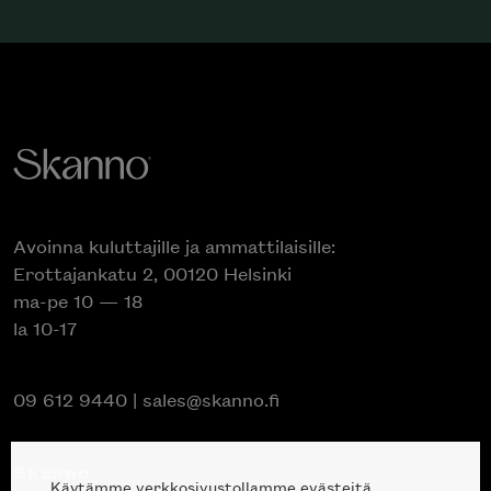
Avoinna kuluttajille ja ammattilaisille:
Erottajankatu 2, 00120 Helsinki
ma-pe 10 — 18
la 10-17
09 612 9440
|
sales@skanno.fi
Skanno
Käytämme verkkosivustollamme evästeitä