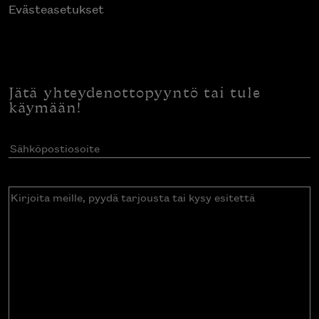
Evästeasetukset
Jätä yhteydenottopyyntö tai tule
käymään!
Sähköpostiosoite
(Pakollinen)
Kirjoita
meille,
pyydä
tarjousta
tai
kysy
esitettä