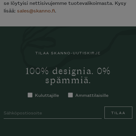
se löytyisi nettisivujemme tuotevalikoimasta. Kysy
lisää:
sales@skanno.fi
.
TILAA SKANNO-UUTISKIRJE
100% designia. 0%
spämmiä.
Kuluttajille
Ammattilaisille
TILAA