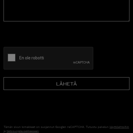
CAPTCHA
Tämän sivun lomakkeet on suojannut Googlen reCAPTCHA. Tutustu palvelun
käyttöehtoihin
ja
tietosuojalausekkeeseen