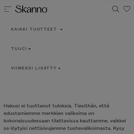
KAIKKI TUOTTEET
Haku
TUUCI
Type 2 or more characters for results.
VIIMEKSI LISÄTTY
Hakusi
ei tuottanut tuloksia. Tiesithän, että
edustamiemme merkkien valikoima on
kokonaisuudessaan tilattavissa kauttamme, vaikkei
se löytyisi nettisivujemme tuotevalikoimasta. Kysy