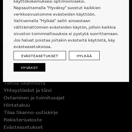
käyttökokemuksesi optimoimiseksi.
Suunnittelupalvelu
Napsauttamalla "Hyväksy" suostut kaikkien
Projektimyynti
verkkosivustomme evästeiden käyttöön.
Liike Helsingin keskustassa
Valitsemalla "Hylkää" sallit ainoastaan
välttämättömien evästeiden käytön, jolloin kaikkia
sivuston toiminnallisuuksia ei pystytä suorittamaan.
Outlet
Jos haluat poistaa joitakin evästeitä käytöstä, käy
evästeasetuksissa.
Poistuvat mallikappaleet
EVÄSTEASETUKSET
HYLKÄÄ
HYVÄKSY
Asiakaspalvelu
Tietoa Skannosta
Yhteystiedot ja tiimi
Ostaminen ja toimitusajat
Hintatakuu
Tilaa Skanno-uutiskirje
Rekisteriseloste
Evästeasetukset