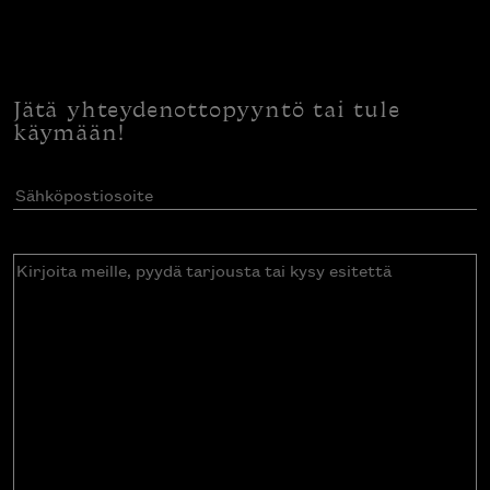
Jätä yhteydenottopyyntö tai tule
käymään!
Sähköpostiosoite
(Pakollinen)
Kirjoita
meille,
pyydä
tarjousta
tai
kysy
esitettä