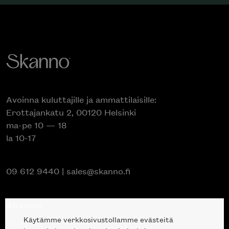
Avoinna kuluttajille ja ammattilaisille:
Erottajankatu 2, 00120 Helsinki
ma-pe 10 — 18
la 10-17
09 612 9440
|
sales@skanno.fi
Skanno
Käytämme verkkosivustollamme evästeitä
Tuotteet