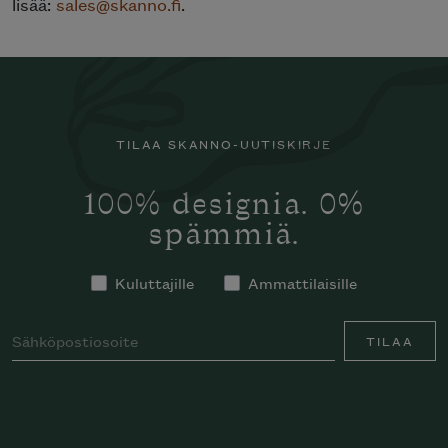
lisää:
sales@skanno.fi
.
TILAA SKANNO-UUTISKIRJE
100% designia. 0%
spämmiä.
Kuluttajille
Ammattilaisille
TILAA