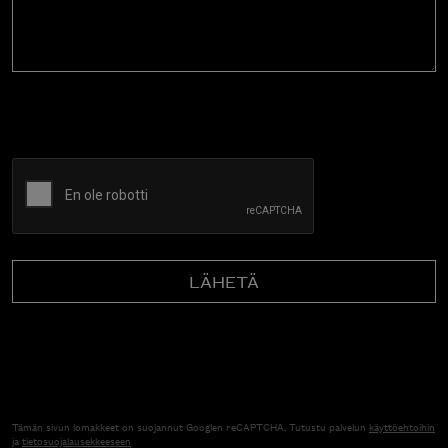
CAPTCHA
Tämän sivun lomakkeet on suojannut Googlen reCAPTCHA. Tutustu palvelun
käyttöehtoihin
ja
tietosuojalausekkeeseen