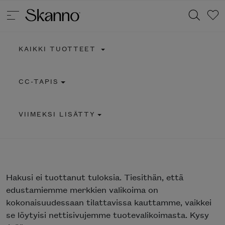
KAIKKI TUOTTEET
Haku
CC-TAPIS
Type 2 or more characters for results.
VIIMEKSI LISÄTTY
Hakusi
ei tuottanut tuloksia. Tiesithän, että
edustamiemme merkkien valikoima on
kokonaisuudessaan tilattavissa kauttamme, vaikkei
se löytyisi nettisivujemme tuotevalikoimasta. Kysy