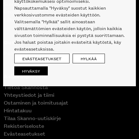
käyttökokemuksesi optimoimiseksi.
Suunnittelupalvelu
Napsauttamalla "Hyväksy" suostut kaikkien
Projektimyynti
verkkosivustomme evästeiden käyttöön.
Liike Helsingin keskustassa
Valitsemalla "Hylkää" sallit ainoastaan
välttämättömien evästeiden käytön, jolloin kaikkia
sivuston toiminnallisuuksia ei pystytä suorittamaan.
Outlet
Jos haluat poistaa joitakin evästeitä käytöstä, käy
evästeasetuksissa.
Poistuvat mallikappaleet
EVÄSTEASETUKSET
HYLKÄÄ
HYVÄKSY
Asiakaspalvelu
Tietoa Skannosta
Yhteystiedot ja tiimi
Ostaminen ja toimitusajat
Hintatakuu
Tilaa Skanno-uutiskirje
Rekisteriseloste
Evästeasetukset