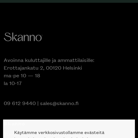
Avoinna kuluttajille ja ammattilaisille:
Erottajankatu 2, 00120 Helsinki
ma-pe 10 — 18
la 10-17
09 612 9440
|
sales@skanno.fi
Skanno
Käytämme verkkosivustollamme evästeitä
Tuotteet