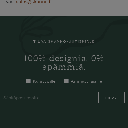
lisää:
sales@skanno.fi
.
TILAA SKANNO-UUTISKIRJE
100% designia. 0%
spämmiä.
Kuluttajille
Ammattilaisille
TILAA