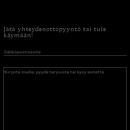
Jätä yhteydenottopyyntö tai tule
käymään!
Sähköpostiosoite
(Pakollinen)
Kirjoita
meille,
pyydä
tarjousta
tai
kysy
esitettä