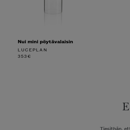
Nui mini pöytävalaisin
LUCEPLAN
353
€
E
Tiesithän, e