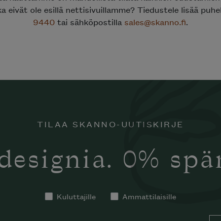
ka eivät ole esillä nettisivuillamme? Tiedustele lisää puh
9440
tai sähköpostilla
sales@skanno.fi
.
TILAA SKANNO-UUTISKIRJE
designia. 0% sp
Kuluttajille
Ammattilaisille