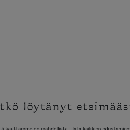
tkö löytänyt etsimääs
ttä kauttamme on mahdollista tilata kaikkien edustami