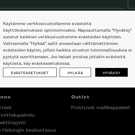
Käytämme verkkosivustollamme evästeitä
käyttökokemuksesi optimoimiseksi. Napsauttamalla "Hyväksy"
suostut kaikkien verkkosivustomme evästeiden käyttöön.
Valitsemalla "Hylkää" sallit ainoastaan välttämättömien
evästeiden käytön, jolloin kaikkia sivuston toiminnallisuuksia ei
pystytä suorittamaan. Jos haluat poistaa joitakin evästeitä
käytöstä, käy evästeasetuksissa.
EVÄSTEASETUKSET
HYLKÄÄ
HYVÄKSY
anno
Outlet
tteet
Poistuvat mallikappaleet
nittelupalvelu
ektimyynti
e Helsingin keskustassa