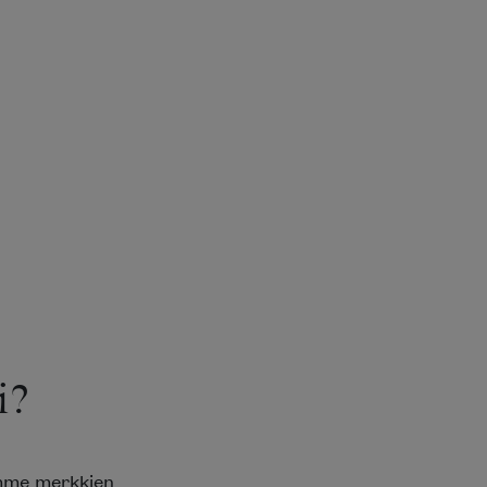
i?
emme merkkien