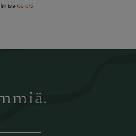
elimitse
09 612
ämmiä.