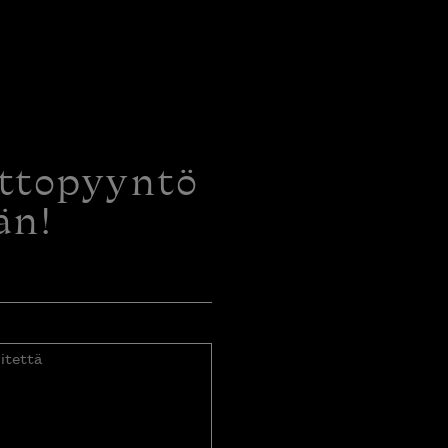
ottopyyntö
än!