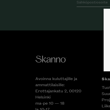
Avoinna kuluttajille ja
Sk
ammattilaisille:
Tuo
Erottajankatu 2, 00120
Suun
Helsinki
Proj
ma-pe 10 — 18
Liik
la 10-17