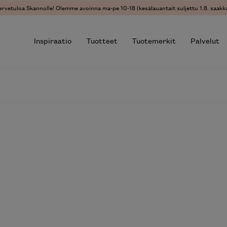
ervetuloa Skannolle! Olemme avoinna ma-pe 10-18 (kesälauantait suljettu 1.8. saakka
Inspiraatio
Tuotteet
Tuotemerkit
Palvelut
r results.