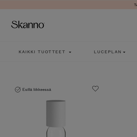
T
Haku
KAIKKI TUOTTEET
LUCEPLAN
Type 2 or more characters fo
Esillä liikkeessä