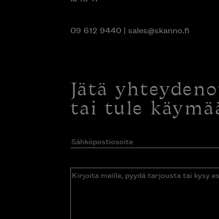
09 612 9440
|
sales@skanno.fi
Jätä yhteyden
tai tule käymä
Sähköpostiosoite
(Pakollinen)
Kirjoita
meille,
pyydä
tarjousta