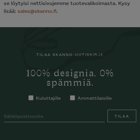
se löytyisi nettisivujemme tuotevalikoimasta. Kysy
lisää:
sales@skanno.fi
.
TILAA SKANNO-UUTISKIRJE
100% designia. 0%
spämmiä.
Kuluttajille
Ammattilaisille
TILAA