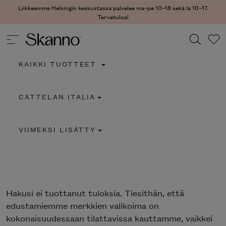
Liikkeemme Helsingin keskustassa palvelee ma–pe 10–18 sekä la 10–17.
Tervetuloa!
KAIKKI TUOTTEET
Haku
CATTELAN ITALIA
Type 2 or more characters for results.
VIIMEKSI LISÄTTY
Hakusi
ei tuottanut tuloksia. Tiesithän, että
edustamiemme merkkien valikoima on
kokonaisuudessaan tilattavissa kauttamme, vaikkei