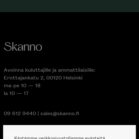
Avoinna kuluttajille ja ammattilaisille:
Erottajankatu 2, 00120 Helsinki
ma-pe 10 — 18
la 10 — 17
09 612 9440
|
sales@skanno.fi
Skanno
Käytämme verkkosivustollamme evästeitä