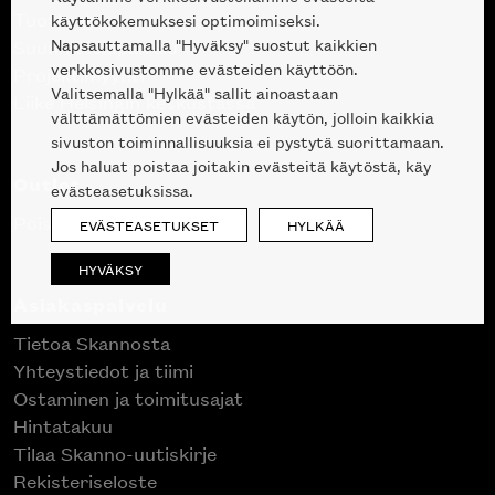
Tuotteet
käyttökokemuksesi optimoimiseksi.
Napsauttamalla "Hyväksy" suostut kaikkien
Suunnittelupalvelu
verkkosivustomme evästeiden käyttöön.
Projektimyynti
Valitsemalla "Hylkää" sallit ainoastaan
Liike Helsingin keskustassa
välttämättömien evästeiden käytön, jolloin kaikkia
sivuston toiminnallisuuksia ei pystytä suorittamaan.
Jos haluat poistaa joitakin evästeitä käytöstä, käy
Outlet
evästeasetuksissa.
Poistuvat mallikappaleet
EVÄSTEASETUKSET
HYLKÄÄ
HYVÄKSY
Asiakaspalvelu
Tietoa Skannosta
Yhteystiedot ja tiimi
Ostaminen ja toimitusajat
Hintatakuu
Tilaa Skanno-uutiskirje
Rekisteriseloste