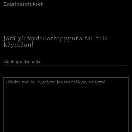
Evästeasetukset
Jätä yhteydenottopyyntö tai tule
käymään!
Sähköpostiosoite
(Pakollinen)
Kirjoita
meille,
pyydä
tarjousta
tai
kysy
esitettä