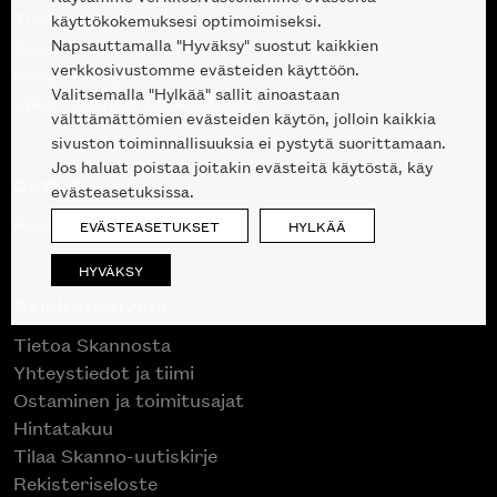
Tuotteet
käyttökokemuksesi optimoimiseksi.
Napsauttamalla "Hyväksy" suostut kaikkien
Suunnittelupalvelu
verkkosivustomme evästeiden käyttöön.
Projektimyynti
Valitsemalla "Hylkää" sallit ainoastaan
Liike Helsingin keskustassa
välttämättömien evästeiden käytön, jolloin kaikkia
sivuston toiminnallisuuksia ei pystytä suorittamaan.
Jos haluat poistaa joitakin evästeitä käytöstä, käy
Outlet
evästeasetuksissa.
Poistuvat mallikappaleet
EVÄSTEASETUKSET
HYLKÄÄ
HYVÄKSY
Asiakaspalvelu
Tietoa Skannosta
Yhteystiedot ja tiimi
Ostaminen ja toimitusajat
Hintatakuu
Tilaa Skanno-uutiskirje
Rekisteriseloste