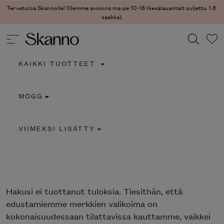
Tervetuloa Skannolle! Olemme avoinna ma-pe 10-18 (kesälauantait suljettu 1.8.
saakka).
KAIKKI TUOTTEET
Haku
MOGG
Type 2 or more characters for results.
VIIMEKSI LISÄTTY
Hakusi
ei tuottanut tuloksia. Tiesithän, että
edustamiemme merkkien valikoima on
kokonaisuudessaan tilattavissa kauttamme, vaikkei