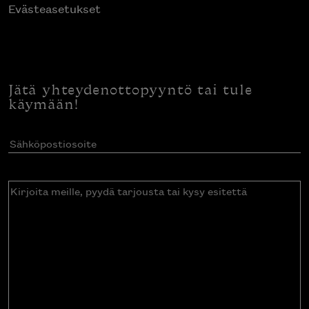
Evästeasetukset
Jätä yhteydenottopyyntö tai tule
käymään!
Sähköpostiosoite
(Pakollinen)
Kirjoita
meille,
pyydä
tarjousta
tai
kysy
esitettä