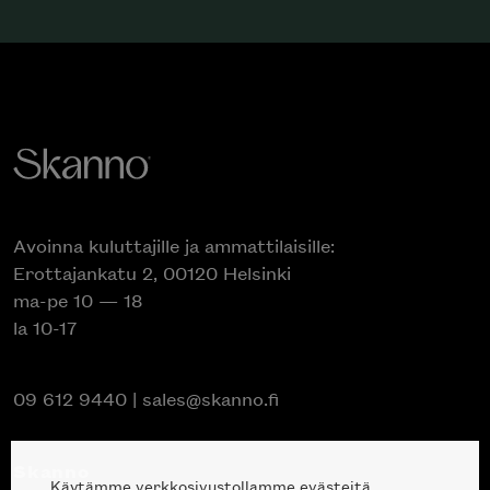
Avoinna kuluttajille ja ammattilaisille:
Erottajankatu 2, 00120 Helsinki
ma-pe 10 — 18
la 10-17
09 612 9440
|
sales@skanno.fi
Skanno
Käytämme verkkosivustollamme evästeitä