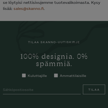
se löytyisi nettisivujemme tuotevalikoimasta. Kysy
lisää:
sales@skanno.fi
.
TILAA SKANNO-UUTISKIRJE
100% designia. 0%
spämmiä.
Kuluttajille
Ammattilaisille
TILAA