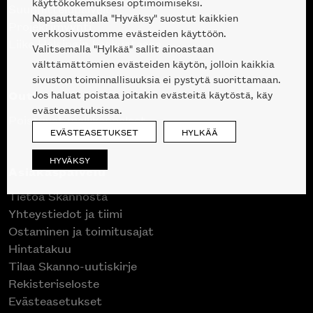
käyttökokemuksesi optimoimiseksi.
Suunnittelupalvelu
Napsauttamalla "Hyväksy" suostut kaikkien
Projektimyynti
verkkosivustomme evästeiden käyttöön.
Liike Helsingin keskustassa
Valitsemalla "Hylkää" sallit ainoastaan
välttämättömien evästeiden käytön, jolloin kaikkia
sivuston toiminnallisuuksia ei pystytä suorittamaan.
Outlet
Jos haluat poistaa joitakin evästeitä käytöstä, käy
evästeasetuksissa.
Poistuvat mallikappaleet
EVÄSTEASETUKSET
HYLKÄÄ
HYVÄKSY
Asiakaspalvelu
Tietoa Skannosta
Yhteystiedot ja tiimi
Ostaminen ja toimitusajat
Hintatakuu
Tilaa Skanno-uutiskirje
Rekisteriseloste
Evästeasetukset