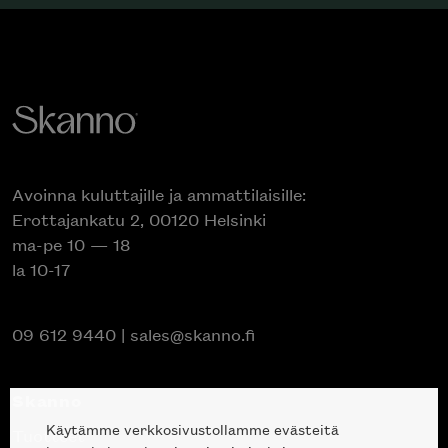
Avoinna kuluttajille ja ammattilaisille:
Erottajankatu 2, 00120 Helsinki
ma-pe 10 — 18
la 10-17
09 612 9440
|
sales@skanno.fi
Skanno
Käytämme verkkosivustollamme evästeitä
Tuotteet