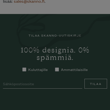
lisää:
sales@skanno.fi
.
TILAA SKANNO-UUTISKIRJE
100% designia. 0%
spämmiä.
Kuluttajille
Ammattilaisille
TILAA