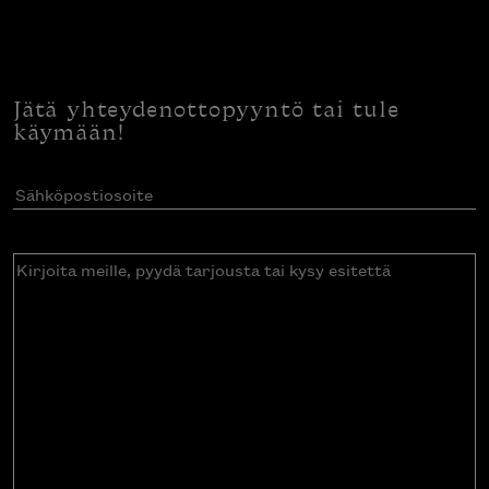
Jätä yhteydenottopyyntö tai tule
käymään!
Sähköpostiosoite
(Pakollinen)
Kirjoita
meille,
pyydä
tarjousta
tai
kysy
esitettä