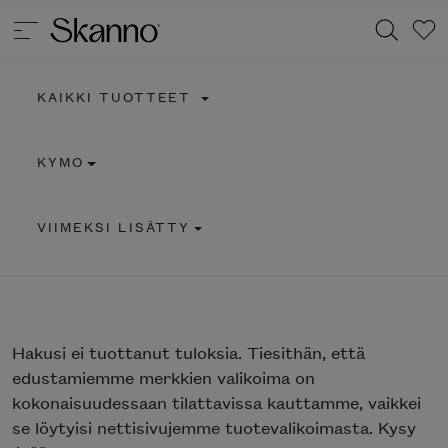
KAIKKI TUOTTEET
Haku
KYMO
Type 2 or more characters for results.
VIIMEKSI LISÄTTY
Hakusi
ei tuottanut tuloksia. Tiesithän, että
edustamiemme merkkien valikoima on
kokonaisuudessaan tilattavissa kauttamme, vaikkei
se löytyisi nettisivujemme tuotevalikoimasta. Kysy