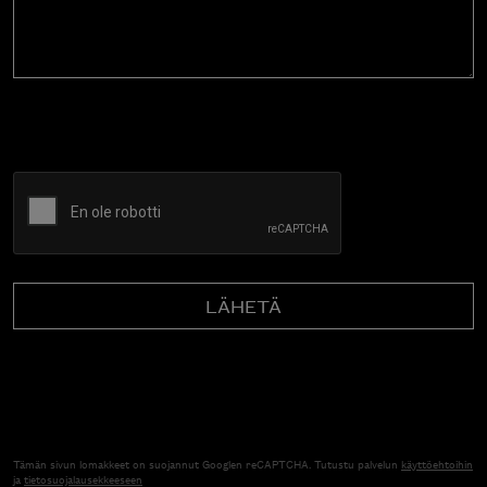
CAPTCHA
Tämän sivun lomakkeet on suojannut Googlen reCAPTCHA. Tutustu palvelun
käyttöehtoihin
ja
tietosuojalausekkeeseen