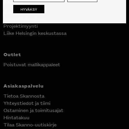
Skanno
HYVÄKSY
Tuotteet
Suunnittelupalvelu
Projektimyynti
Liike Helsingin keskustassa
Outlet
Poistuvat mallikappaleet
Asiakaspalvelu
Tietoa Skannosta
Yhteystiedot ja tiimi
Ostaminen ja toimitusajat
Hintatakuu
Tilaa Skanno-uutiskirje