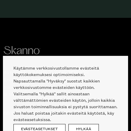
Käytämme verkkosivustollamme evästeitä
Avoinna kuluttajille ja ammattilaisille:
käyttökokemuksesi optimoimiseksi.
Erottajankatu 2, 00120 Helsinki
Napsauttamalla "Hyväksy" suostut kaikkien
ma-pe 10 — 18
verkkosivustomme evästeiden käyttöön.
Valitsemalla "Hylkää" sallit ainoastaan
la 10-17
välttämättömien evästeiden käytön, jolloin kaikkia
sivuston toiminnallisuuksia ei pystytä suorittamaan.
Jos haluat poistaa joitakin evästeitä käytöstä, käy
09 612 9440
|
sales@skanno.fi
evästeasetuksissa.
EVÄSTEASETUKSET
HYLKÄÄ