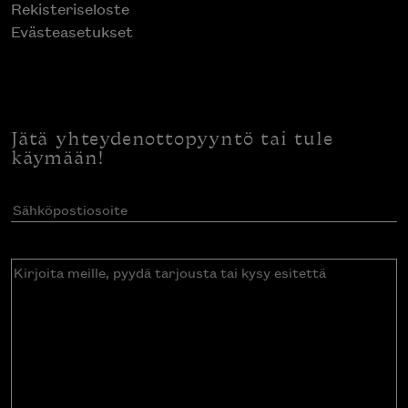
Rekisteriseloste
Evästeasetukset
Jätä yhteydenottopyyntö tai tule
käymään!
Sähköpostiosoite
(Pakollinen)
Kirjoita
meille,
pyydä
tarjousta
tai
kysy
esitettä