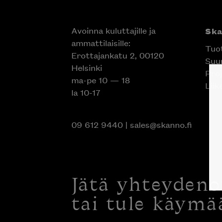
Avoinna kuluttajille ja
Sk
ammattilaisille:
Tuo
Erottajankatu 2, 00120
Suun
Helsinki
Proj
ma-pe 10 — 18
Liik
la 10-17
09 612 9440
|
sales@skanno.fi
Jätä yhteyden
tai tule käymä