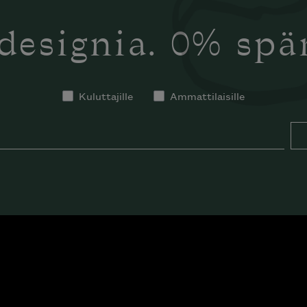
designia. 0% sp
Kuluttajille
Ammattilaisille