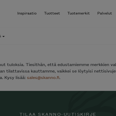
Inspiraatio
Tuotteet
Tuotemerkit
Palvelut
G
r results.
nut tuloksia. Tiesithän, että edustamiemme merkkien va
n tilattavissa kauttamme, vaikkei se löytyisi nettisivu
. Kysy lisää:
sales@skanno.fi
.
TILAA SKANNO-UUTISKIRJE