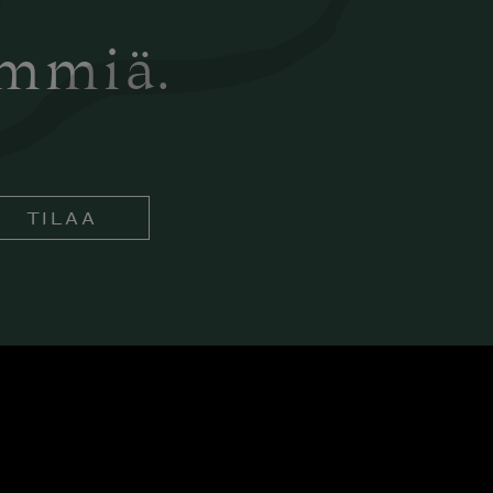
ämmiä.
TILAA