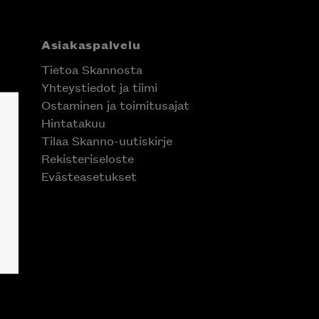
Asiakaspalvelu
Tietoa Skannosta
Yhteystiedot ja tiimi
Ostaminen ja toimitusajat
Hintatakuu
Tilaa Skanno-uutiskirje
Rekisteriseloste
Evästeasetukset