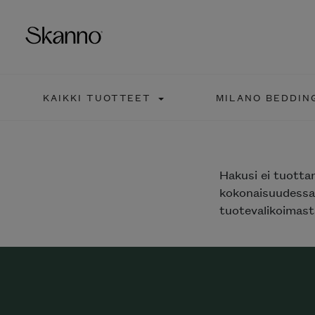
KAIKKI TUOTTEET
MILANO BEDDIN
Haku
Type 2 or more characters fo
Hakusi
ei tuotta
kokonaisuudessaa
tuotevalikoimasta