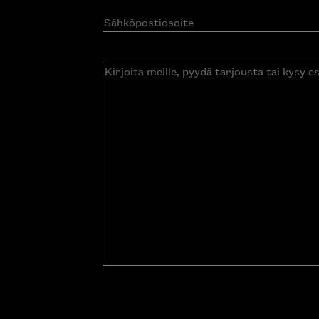
Sähköpostiosoite
(Pakollinen)
Kirjoita
meille,
pyydä
tarjousta
tai
kysy
esitettä