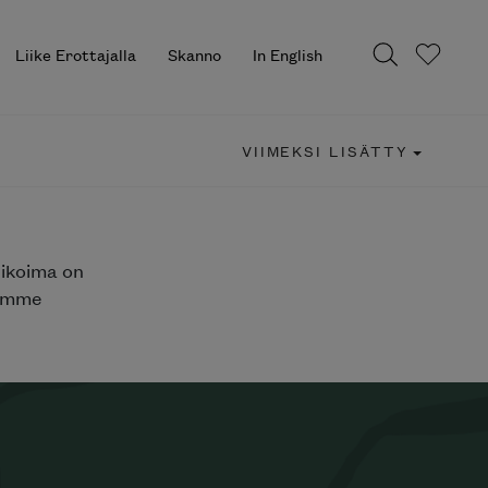
Liike Erottajalla
Skanno
In English
VIIMEKSI LISÄTTY
likoima on
jemme