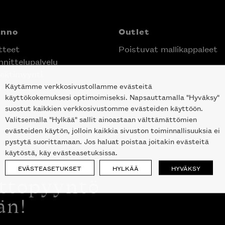
anno
Outlet
tteet
Poistuvat mallikappaleet
nittelupalvelu
ektimyynti
Käytämme verkkosivustollamme evästeitä
e Helsingin keskustassa
käyttökokemuksesi optimoimiseksi. Napsauttamalla "Hyväksy"
suostut kaikkien verkkosivustomme evästeiden käyttöön.
Valitsemalla "Hylkää" sallit ainoastaan välttämättömien
evästeiden käytön, jolloin kaikkia sivuston toiminnallisuuksia ei
pystytä suorittamaan. Jos haluat poistaa joitakin evästeitä
käytöstä, käy evästeasetuksissa.
EVÄSTEASETUKSET
HYLKÄÄ
HYVÄKSY
ottopyyntö
än!