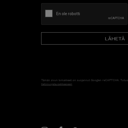
CAPTCHA
Tämän sivun lomakkeet on suojannut Googlen reCAPTCHA. Tutus
tietosuojalausekkeeseen