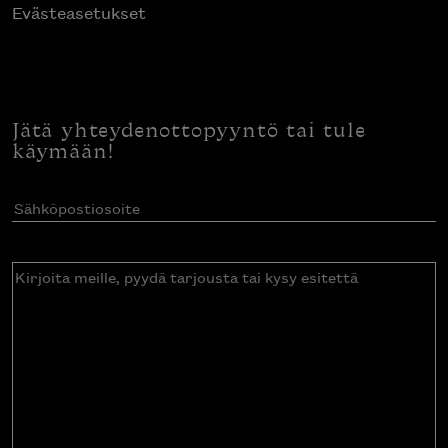
Evästeasetukset
Jätä yhteydenottopyyntö tai tule
käymään!
Sähköpostiosoite
(Pakollinen)
Kirjoita
meille,
pyydä
tarjousta
tai
kysy
esitettä