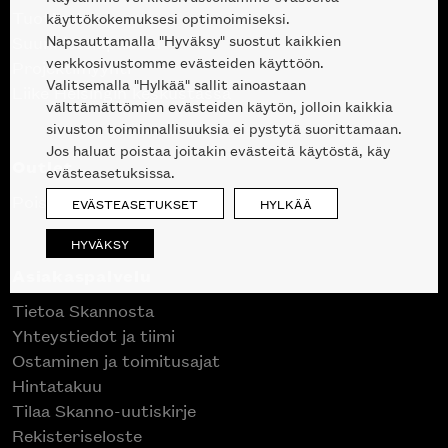
Tuotteet
käyttökokemuksesi optimoimiseksi.
Napsauttamalla "Hyväksy" suostut kaikkien
Suunnittelupalvelu
verkkosivustomme evästeiden käyttöön.
Projektimyynti
Valitsemalla "Hylkää" sallit ainoastaan
Liike Helsingin keskustassa
välttämättömien evästeiden käytön, jolloin kaikkia
sivuston toiminnallisuuksia ei pystytä suorittamaan.
Jos haluat poistaa joitakin evästeitä käytöstä, käy
Outlet
evästeasetuksissa.
Poistuvat mallikappaleet
EVÄSTEASETUKSET
HYLKÄÄ
HYVÄKSY
Asiakaspalvelu
Tietoa Skannosta
Yhteystiedot ja tiimi
Ostaminen ja toimitusajat
Hintatakuu
Tilaa Skanno-uutiskirje
Rekisteriseloste