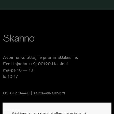
Avoinna kuluttajille ja ammattilaisille:
Erottajankatu 2, 00120 Helsinki
ma-pe 10 — 18
la 10-17
09 612 9440
|
sales@skanno.fi
Skanno
Käytämme verkkosivustollamme evästeitä