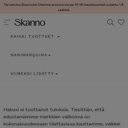
Tervetuloa Skannolle! Olemme avoinna ma-pe 10-18 (kesälauantait suljettu 1.8.
saakka).
KAIKKI TUOTTEET
Haku
NANIMARQUINA
Type 2 or more characters for results.
VIIMEKSI LISÄTTY
Hakusi
ei tuottanut tuloksia. Tiesithän, että
edustamiemme merkkien valikoima on
kokonaisuudessaan tilattavissa kauttamme, vaikkei