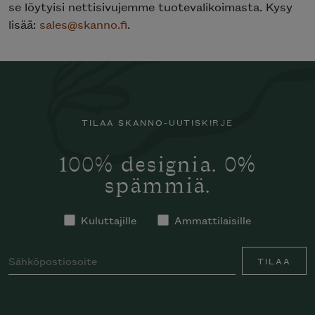
se löytyisi nettisivujemme tuotevalikoimasta. Kysy
lisää:
sales@skanno.fi
.
TILAA SKANNO-UUTISKIRJE
100% designia. 0%
spämmiä.
Kuluttajille
Ammattilaisille
TILAA