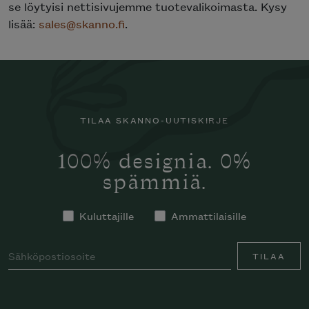
se löytyisi nettisivujemme tuotevalikoimasta. Kysy
lisää:
sales@skanno.fi
.
TILAA SKANNO-UUTISKIRJE
100% designia. 0%
spämmiä.
Kuluttajille
Ammattilaisille
TILAA