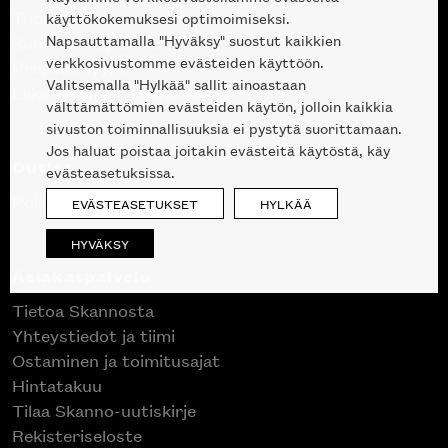
Tuotteet
käyttökokemuksesi optimoimiseksi.
Napsauttamalla "Hyväksy" suostut kaikkien
Suunnittelupalvelu
verkkosivustomme evästeiden käyttöön.
Projektimyynti
Valitsemalla "Hylkää" sallit ainoastaan
Liike Helsingin keskustassa
välttämättömien evästeiden käytön, jolloin kaikkia
sivuston toiminnallisuuksia ei pystytä suorittamaan.
Jos haluat poistaa joitakin evästeitä käytöstä, käy
Outlet
evästeasetuksissa.
Poistuvat mallikappaleet
EVÄSTEASETUKSET
HYLKÄÄ
HYVÄKSY
Asiakaspalvelu
Tietoa Skannosta
Yhteystiedot ja tiimi
Ostaminen ja toimitusajat
Hintatakuu
Tilaa Skanno-uutiskirje
Rekisteriseloste