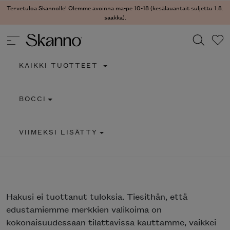
Tervetuloa Skannolle! Olemme avoinna ma-pe 10-18 (kesälauantait suljettu 1.8.
saakka).
KAIKKI TUOTTEET
Haku
BOCCI
Type 2 or more characters for results.
VIIMEKSI LISÄTTY
Hakusi
ei tuottanut tuloksia. Tiesithän, että
edustamiemme merkkien valikoima on
kokonaisuudessaan tilattavissa kauttamme, vaikkei