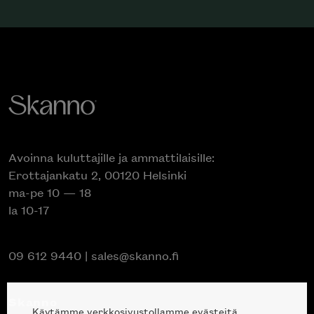
Avoinna kuluttajille ja ammattilaisille:
Erottajankatu 2, 00120 Helsinki
ma-pe 10 — 18
la 10-17
09 612 9440
|
sales@skanno.fi
Skanno
Käytämme verkkosivustollamme evästeitä