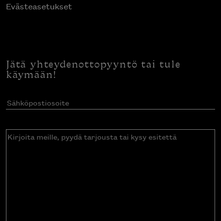
Evästeasetukset
Jätä yhteydenottopyyntö tai tule
käymään!
Sähköpostiosoite
(Pakollinen)
Kirjoita
meille,
pyydä
tarjousta
tai
kysy
esitettä