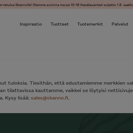
ervetuloa Skannolle! Olemme avoinna ma-pe 10-18 (kesälauantait suljettu 1.8. saakka
Inspiraatio
Tuotteet
Tuotemerkit
Palvelut
r results.
nut tuloksia. Tiesithän, että edustamiemme merkkien va
n tilattavissa kauttamme, vaikkei se löytyisi nettisivu
. Kysy lisää:
sales@skanno.fi
.