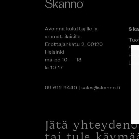
Avoinna kuluttajille ja
Sk
ammattilaisille:
Tuo
Erottajankatu 2, 00120
Suun
Helsinki
Proj
ma-pe 10 — 18
Liik
la 10-17
09 612 9440
|
sales@skanno.fi
Jätä yhteyden
tai tule käymä