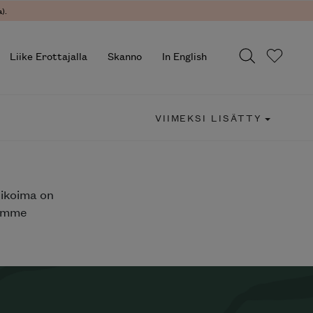
).
Liike Erottajalla
Skanno
In English
VIIMEKSI LISÄTTY
likoima on
jemme