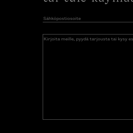
Sähköpostiosoite
(Pakollinen)
Kirjoita
meille,
pyydä
tarjousta
tai
kysy
esitettä