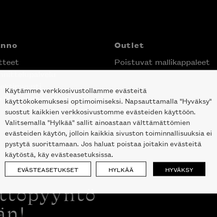
anno
Outlet
tteet
Poistuvat mallikappaleet
nittelupalvelu
ektimyynti
Käytämme verkkosivustollamme evästeitä
e Helsingin keskustassa
käyttökokemuksesi optimoimiseksi. Napsauttamalla "Hyväksy"
suostut kaikkien verkkosivustomme evästeiden käyttöön.
Valitsemalla "Hylkää" sallit ainoastaan välttämättömien
evästeiden käytön, jolloin kaikkia sivuston toiminnallisuuksia ei
pystytä suorittamaan. Jos haluat poistaa joitakin evästeitä
käytöstä, käy evästeasetuksissa.
EVÄSTEASETUKSET
HYLKÄÄ
HYVÄKSY
ottopyyntö
än!