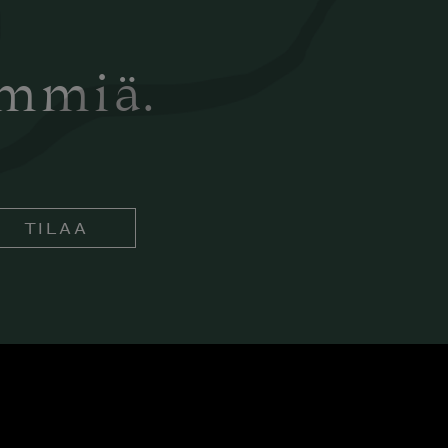
ämmiä.
TILAA