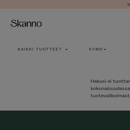
T
Haku
KAIKKI TUOTTEET
KYMO
Type 2 or more characters fo
Hakusi
ei tuotta
kokonaisuudessaa
tuotevalikoimasta