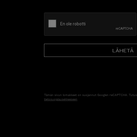
CAPTCHA
Tämän sivun lomakkeet on suojannut Googlen reCAPTCHA. Tutus
tietosuojalausekkeeseen