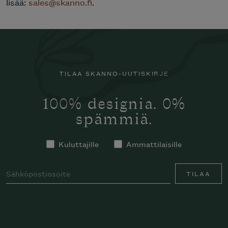
lisää:
sales@skanno.fi
.
TILAA SKANNO-UUTISKIRJE
100% designia. 0%
spämmiä.
Kuluttajille
Ammattilaisille
TILAA