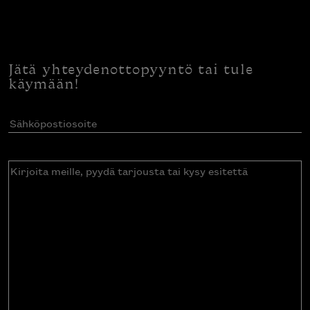
Jätä yhteydenottopyyntö tai tule
käymään!
Sähköpostiosoite
(Pakollinen)
Kirjoita
meille,
pyydä
tarjousta
tai
kysy
esitettä