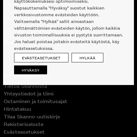
käyttökokemuksesi optimoimiseksi.
Suunnittelupalvelu
Napsauttamalla "Hyväksy" suostut kaikkien
Projektimyynti
verkkosivustomme evästeiden käyttöön.
Liike Helsingin keskustassa
Valitsemalla "Hylkää" sallit ainoastaan
välttämättömien evästeiden käytön, jolloin kaikkia
sivuston toiminnallisuuksia ei pystytä suorittamaan.
Outlet
Jos haluat poistaa joitakin evästeitä käytöstä, käy
evästeasetuksissa.
Poistuvat mallikappaleet
EVÄSTEASETUKSET
HYLKÄÄ
HYVÄKSY
Asiakaspalvelu
Tietoa Skannosta
Yhteystiedot ja tiimi
Ostaminen ja toimitusajat
Hintatakuu
Tilaa Skanno-uutiskirje
Rekisteriseloste
Evästeasetukset