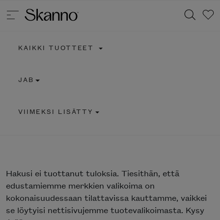
KAIKKI TUOTTEET
Haku
JAB
Type 2 or more characters for results.
VIIMEKSI LISÄTTY
Hakusi
ei tuottanut tuloksia. Tiesithän, että
edustamiemme merkkien valikoima on
kokonaisuudessaan tilattavissa kauttamme, vaikkei
se löytyisi nettisivujemme tuotevalikoimasta. Kysy