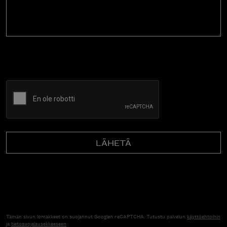
CAPTCHA
Tämän sivun lomakkeet on suojannut Googlen reCAPTCHA. Tutustu palvelun
käyttöehtoihin
ja
tietosuojalausekkeeseen