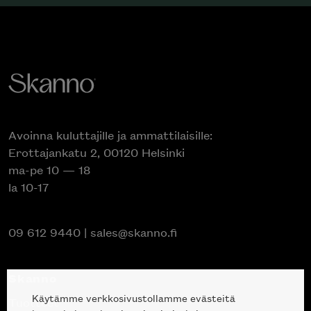
Avoinna kuluttajille ja ammattilaisille:
Erottajankatu 2, 00120 Helsinki
ma-pe 10 — 18
la 10-17
09 612 9440
|
sales@skanno.fi
Skanno
Käytämme verkkosivustollamme evästeitä
Tuotteet