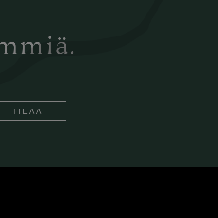
ämmiä.
TILAA