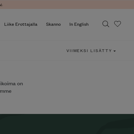
).
Liike Erottajalla
Skanno
In English
VIIMEKSI LISÄTTY
likoima on
jemme