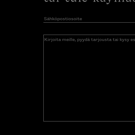
Sähköpostiosoite
(Pakollinen)
Kirjoita
meille,
pyydä
tarjousta
tai
kysy
esitettä