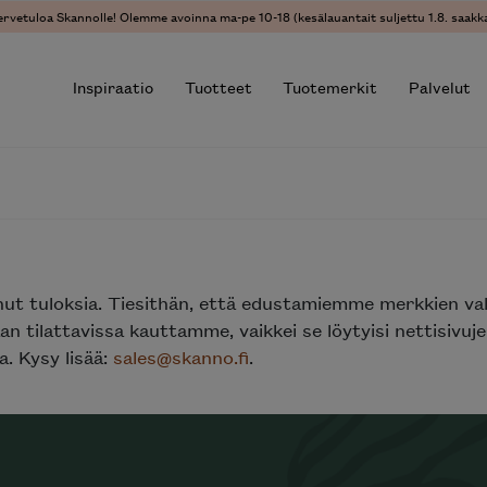
ervetuloa Skannolle! Olemme avoinna ma-pe 10-18 (kesälauantait suljettu 1.8. saakka
Inspiraatio
Tuotteet
Tuotemerkit
Palvelut
r results.
nut tuloksia. Tiesithän, että edustamiemme merkkien va
n tilattavissa kauttamme, vaikkei se löytyisi nettisivu
. Kysy lisää:
sales@skanno.fi
.