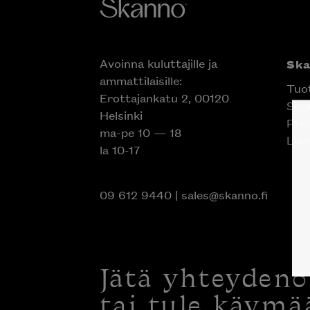
Avoinna kuluttajille ja
Sk
ammattilaisille:
Tuo
Erottajankatu 2, 00120
Suun
Helsinki
Proj
ma-pe 10 — 18
Liik
la 10-17
09 612 9440
|
sales@skanno.fi
Jätä yhteyden
tai tule käymä