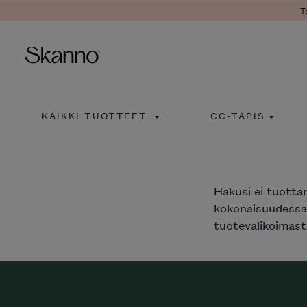
T
Haku
KAIKKI TUOTTEET
CC-TAPIS
Type 2 or more characters fo
Hakusi
ei tuotta
kokonaisuudessaa
tuotevalikoimasta