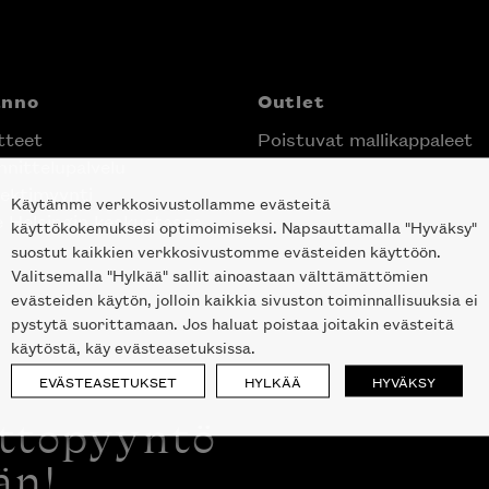
anno
Outlet
tteet
Poistuvat mallikappaleet
nittelupalvelu
ektimyynti
Käytämme verkkosivustollamme evästeitä
e Helsingin keskustassa
käyttökokemuksesi optimoimiseksi. Napsauttamalla "Hyväksy"
suostut kaikkien verkkosivustomme evästeiden käyttöön.
Valitsemalla "Hylkää" sallit ainoastaan välttämättömien
evästeiden käytön, jolloin kaikkia sivuston toiminnallisuuksia ei
pystytä suorittamaan. Jos haluat poistaa joitakin evästeitä
käytöstä, käy evästeasetuksissa.
EVÄSTEASETUKSET
HYLKÄÄ
HYVÄKSY
ottopyyntö
än!