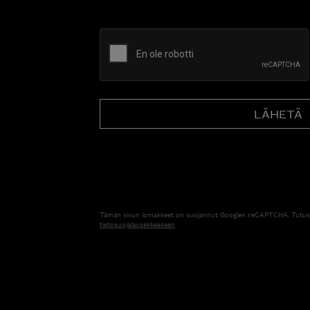
CAPTCHA
Tämän sivun lomakkeet on suojannut Googlen reCAPTCHA. Tutus
tietosuojalausekkeeseen