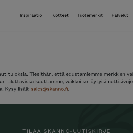
Inspiraatio
Tuotteet
Tuotemerkit
Palvelut
r results.
nut tuloksia. Tiesithän, että edustamiemme merkkien va
n tilattavissa kauttamme, vaikkei se löytyisi nettisivu
. Kysy lisää:
sales@skanno.fi
.
TILAA SKANNO-UUTISKIRJE