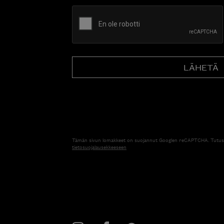
CAPTCHA
Tämän sivun lomakkeet on suojannut Googlen reCAPTCHA. Tutus
tietosuojalausekkeeseen