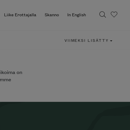
Liike Erottajalla
Skanno
In English
VIIMEKSI LISÄTTY
likoima on
jemme