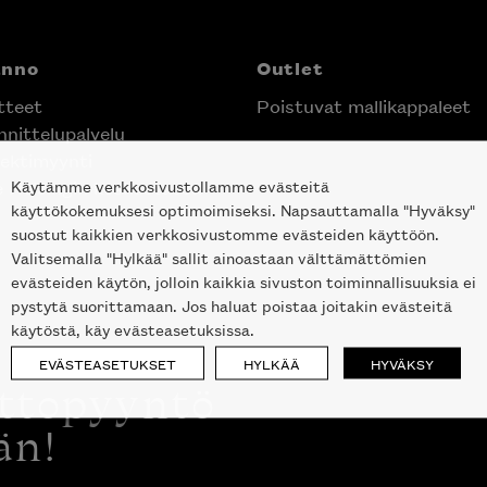
anno
Outlet
tteet
Poistuvat mallikappaleet
nittelupalvelu
ektimyynti
Käytämme verkkosivustollamme evästeitä
e Helsingin keskustassa
käyttökokemuksesi optimoimiseksi. Napsauttamalla "Hyväksy"
suostut kaikkien verkkosivustomme evästeiden käyttöön.
Valitsemalla "Hylkää" sallit ainoastaan välttämättömien
evästeiden käytön, jolloin kaikkia sivuston toiminnallisuuksia ei
pystytä suorittamaan. Jos haluat poistaa joitakin evästeitä
käytöstä, käy evästeasetuksissa.
EVÄSTEASETUKSET
HYLKÄÄ
HYVÄKSY
ottopyyntö
än!