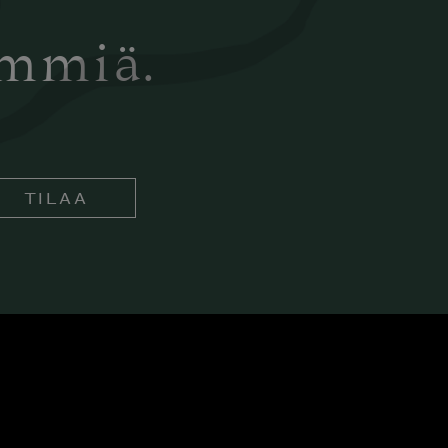
ämmiä.
TILAA