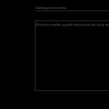
Sähköpostiosoite
(Pakollinen)
Kirjoita
meille,
pyydä
tarjousta
tai
kysy
esitettä