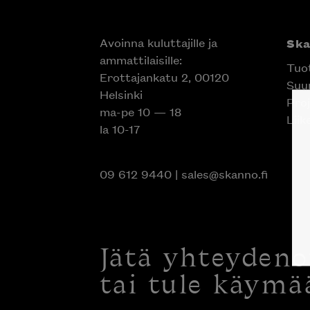
Avoinna kuluttajille ja
Sk
ammattilaisille:
Tuo
Erottajankatu 2, 00120
Suun
Helsinki
Proj
ma-pe 10 — 18
Liik
la 10-17
09 612 9440
|
sales@skanno.fi
Jätä yhteyden
tai tule käymä