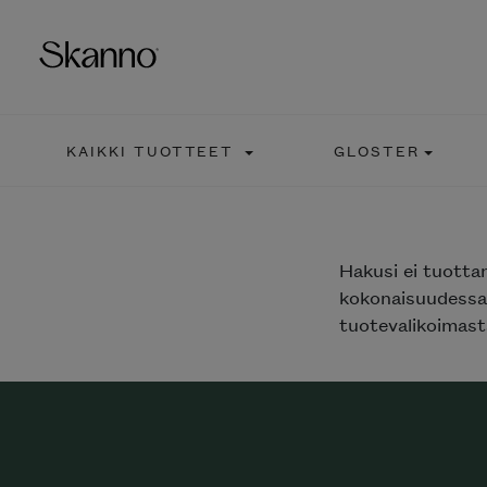
KAIKKI TUOTTEET
GLOSTER
Haku
Type 2 or more characters fo
Hakusi
ei tuotta
kokonaisuudessaa
tuotevalikoimasta