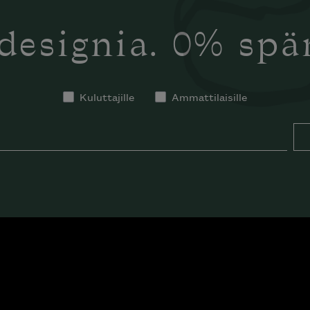
designia. 0% sp
Kuluttajille
Ammattilaisille