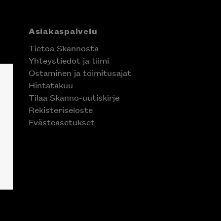
Asiakaspalvelu
Tietoa Skannosta
Yhteystiedot ja tiimi
Ostaminen ja toimitusajat
Hintatakuu
Tilaa Skanno-uutiskirje
Rekisteriseloste
Evästeasetukset