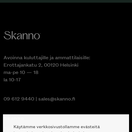
Avoinna kuluttajille ja ammattilaisille:
Erottajankatu 2, 00120 Helsinki
ma-pe 10 — 18
la 10-17
09 612 9440
|
sales@skanno.fi
Skanno
Käytämme verkkosivustollamme evästeitä
Tuotteet