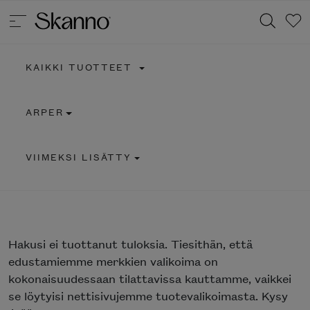
KAIKKI TUOTTEET
Haku
ARPER
Type 2 or more characters for results.
VIIMEKSI LISÄTTY
Hakusi
ei tuottanut tuloksia. Tiesithän, että
edustamiemme merkkien valikoima on
kokonaisuudessaan tilattavissa kauttamme, vaikkei
se löytyisi nettisivujemme tuotevalikoimasta. Kysy