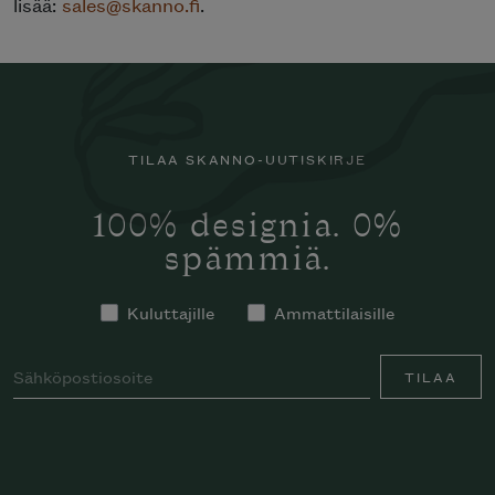
lisää:
sales@skanno.fi
.
TILAA SKANNO-UUTISKIRJE
100% designia. 0%
spämmiä.
Kuluttajille
Ammattilaisille
TILAA