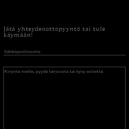
Jätä yhteydenottopyyntö tai tule
käymään!
Sähköpostiosoite
(Pakollinen)
Kirjoita
meille,
pyydä
tarjousta
tai
kysy
esitettä