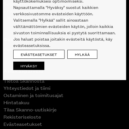
käyttökokemuksesi optimoimiseksi.
Suunnittelupalvelu
Napsauttamalla "Hyväksy" suostut kaikkien
Projektimyynti
verkkosivustomme evästeiden käyttöön.
Liike Helsingin keskustassa
Valitsemalla "Hylkää" sallit ainoastaan
välttämättömien evästeiden käytön, jolloin kaikkia
sivuston toiminnallisuuksia ei pystytä suorittamaan.
Outlet
Jos haluat poistaa joitakin evästeitä käytöstä, käy
evästeasetuksissa.
Poistuvat mallikappaleet
EVÄSTEASETUKSET
HYLKÄÄ
HYVÄKSY
Asiakaspalvelu
Tietoa Skannosta
Yhteystiedot ja tiimi
Ostaminen ja toimitusajat
Hintatakuu
Tilaa Skanno-uutiskirje
Rekisteriseloste
Evästeasetukset