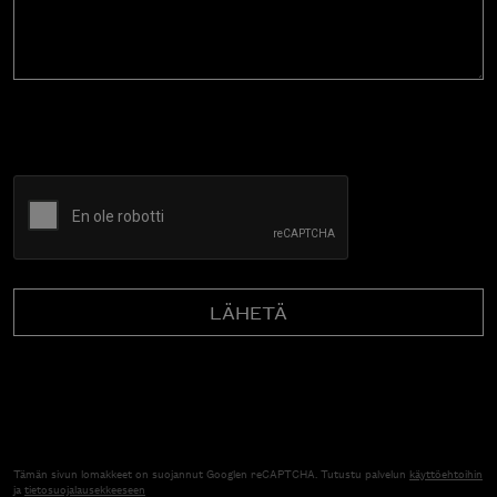
CAPTCHA
Tämän sivun lomakkeet on suojannut Googlen reCAPTCHA. Tutustu palvelun
käyttöehtoihin
ja
tietosuojalausekkeeseen