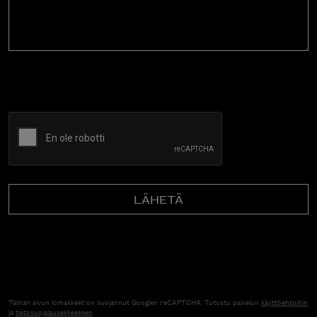
CAPTCHA
Tämän sivun lomakkeet on suojannut Googlen reCAPTCHA. Tutustu palvelun
käyttöehtoihin
ja
tietosuojalausekkeeseen