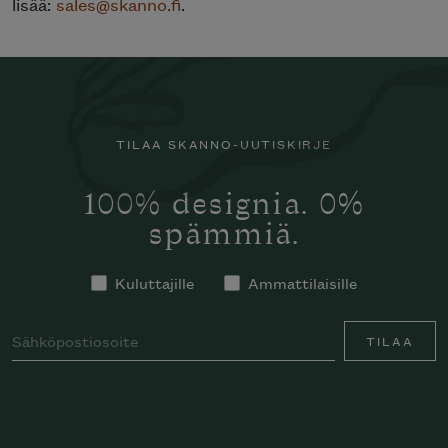
lisää:
sales@skanno.fi
.
TILAA SKANNO-UUTISKIRJE
100% designia. 0%
spämmiä.
Kuluttajille
Ammattilaisille
TILAA