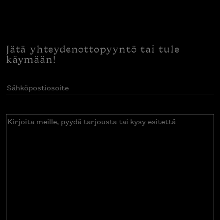
Jätä yhteydenottopyyntö tai tule
käymään!
Sähköpostiosoite
(Pakollinen)
Kirjoita
meille,
pyydä
tarjousta
tai
kysy
esitettä