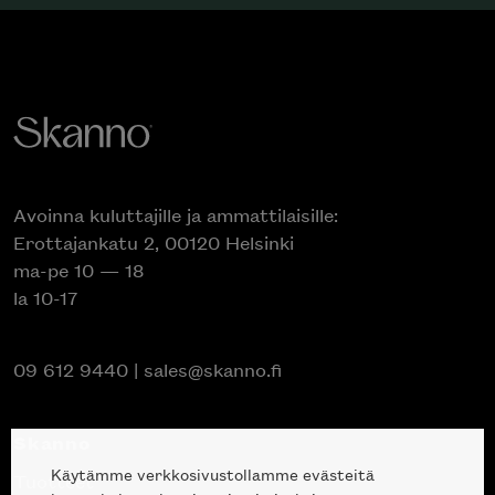
Avoinna kuluttajille ja ammattilaisille:
Erottajankatu 2, 00120 Helsinki
ma-pe 10 — 18
la 10-17
09 612 9440
|
sales@skanno.fi
Skanno
Käytämme verkkosivustollamme evästeitä
Tuotteet