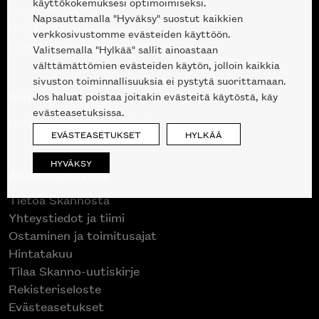
käyttökokemuksesi optimoimiseksi.
Suunnittelupalvelu
Napsauttamalla "Hyväksy" suostut kaikkien
Projektimyynti
verkkosivustomme evästeiden käyttöön.
Liike Helsingin keskustassa
Valitsemalla "Hylkää" sallit ainoastaan
välttämättömien evästeiden käytön, jolloin kaikkia
sivuston toiminnallisuuksia ei pystytä suorittamaan.
Outlet
Jos haluat poistaa joitakin evästeitä käytöstä, käy
evästeasetuksissa.
Poistuvat mallikappaleet
EVÄSTEASETUKSET
HYLKÄÄ
HYVÄKSY
Asiakaspalvelu
Tietoa Skannosta
Yhteystiedot ja tiimi
Ostaminen ja toimitusajat
Hintatakuu
Tilaa Skanno-uutiskirje
Rekisteriseloste
Evästeasetukset