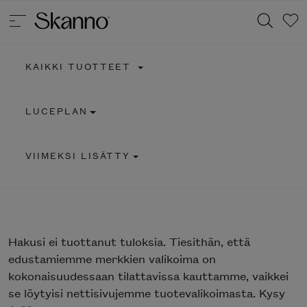
KAIKKI TUOTTEET
Haku
LUCEPLAN
Type 2 or more characters for results.
VIIMEKSI LISÄTTY
Hakusi
ei tuottanut tuloksia. Tiesithän, että
edustamiemme merkkien valikoima on
kokonaisuudessaan tilattavissa kauttamme, vaikkei
se löytyisi nettisivujemme tuotevalikoimasta. Kysy