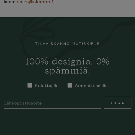
lisää:
sales@skanno.fi
.
TILAA SKANNO-UUTISKIRJE
100% designia. 0%
spämmiä.
Kuluttajille
Ammattilaisille
TILAA