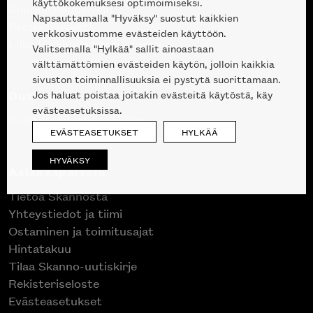
käyttökokemuksesi optimoimiseksi.
Suunnittelupalvelu
Napsauttamalla "Hyväksy" suostut kaikkien
Projektimyynti
verkkosivustomme evästeiden käyttöön.
Liike Helsingin keskustassa
Valitsemalla "Hylkää" sallit ainoastaan
välttämättömien evästeiden käytön, jolloin kaikkia
sivuston toiminnallisuuksia ei pystytä suorittamaan.
Outlet
Jos haluat poistaa joitakin evästeitä käytöstä, käy
evästeasetuksissa.
Poistuvat mallikappaleet
EVÄSTEASETUKSET
HYLKÄÄ
HYVÄKSY
Asiakaspalvelu
Tietoa Skannosta
Yhteystiedot ja tiimi
Ostaminen ja toimitusajat
Hintatakuu
Tilaa Skanno-uutiskirje
Rekisteriseloste
Evästeasetukset