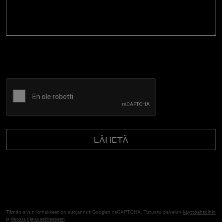
CAPTCHA
Tämän sivun lomakkeet on suojannut Googlen reCAPTCHA. Tutustu palvelun
käyttöehtoihin
ja
tietosuojalausekkeeseen