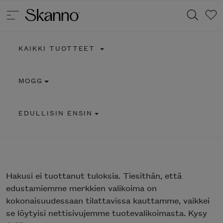
KAIKKI TUOTTEET
Haku
MOGG
Type 2 or more characters for results.
EDULLISIN ENSIN
Hakusi
ei tuottanut tuloksia. Tiesithän, että
edustamiemme merkkien valikoima on
kokonaisuudessaan tilattavissa kauttamme, vaikkei
se löytyisi nettisivujemme tuotevalikoimasta. Kysy