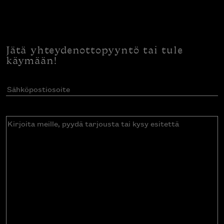
Jätä yhteydenottopyyntö tai tule
käymään!
Sähköpostiosoite
(Pakollinen)
Kirjoita
meille,
pyydä
tarjousta
tai
kysy
esitettä