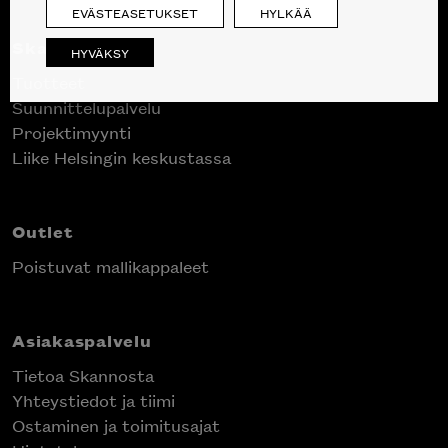
EVÄSTEASETUKSET
HYLKÄÄ
Skanno
HYVÄKSY
Tuotteet
Suunnittelupalvelu
Projektimyynti
Liike Helsingin keskustassa
Outlet
Poistuvat mallikappaleet
Asiakaspalvelu
Tietoa Skannosta
Yhteystiedot ja tiimi
Ostaminen ja toimitusajat