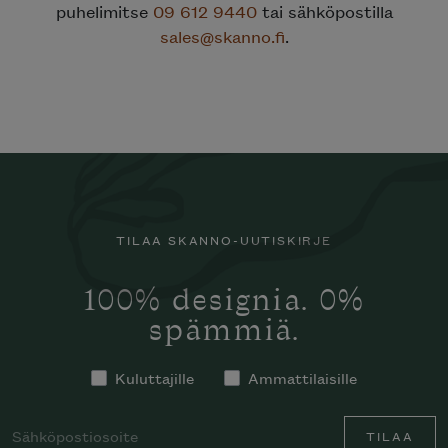
puhelimitse
09 612 9440
tai sähköpostilla
sales@skanno.fi
.
TILAA SKANNO-UUTISKIRJE
100% designia. 0%
spämmiä.
Kuluttajille
Ammattilaisille
TILAA