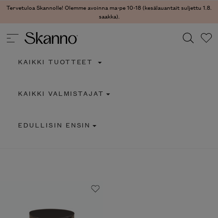
Tervetuloa Skannolle! Olemme avoinna ma-pe 10-18 (kesälauantait suljettu 1.8.
saakka).
KAIKKI TUOTTEET
Haku
KAIKKI VALMISTAJAT
Type 2 or more characters for results.
EDULLISIN ENSIN