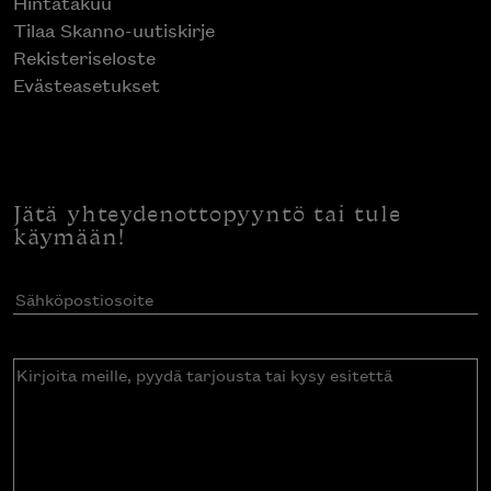
Hintatakuu
Tilaa Skanno-uutiskirje
Rekisteriseloste
Evästeasetukset
Jätä yhteydenottopyyntö tai tule
käymään!
Sähköpostiosoite
(Pakollinen)
Kirjoita
meille,
pyydä
tarjousta
tai