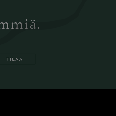
ämmiä.
TILAA