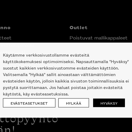
anno
Outlet
tteet
Poistuvat mallikappaleet
nittelupalvelu
ektimyynti
Käytämme verkkosivustollamme evästeitä
e Helsingin keskustassa
käyttökokemuksesi optimoimiseksi. Napsauttamalla "Hyväksy"
suostut kaikkien verkkosivustomme evästeiden käyttöön.
Valitsemalla "Hylkää" sallit ainoastaan välttämättömien
evästeiden käytön, jolloin kaikkia sivuston toiminnallisuuksia ei
pystytä suorittamaan. Jos haluat poistaa joitakin evästeitä
käytöstä, käy evästeasetuksissa.
EVÄSTEASETUKSET
HYLKÄÄ
HYVÄKSY
ottopyyntö
än!