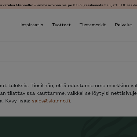
ervetuloa Skannolle! Olemme avoinna ma-pe 10-18 (kesälauantait suljettu 1.8. saakka
Inspiraatio
Tuotteet
Tuotemerkit
Palvelut
r results.
nut tuloksia. Tiesithän, että edustamiemme merkkien va
n tilattavissa kauttamme, vaikkei se löytyisi nettisivu
. Kysy lisää:
sales@skanno.fi
.