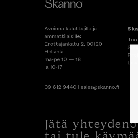
Avoinna kuluttajille ja
Sk
ammattilaisille:
Tuo
Erottajankatu 2, 00120
Suun
Helsinki
Proj
ma-pe 10 — 18
Liik
la 10-17
09 612 9440
|
sales@skanno.fi
Jätä yhteyden
tai tule käymä