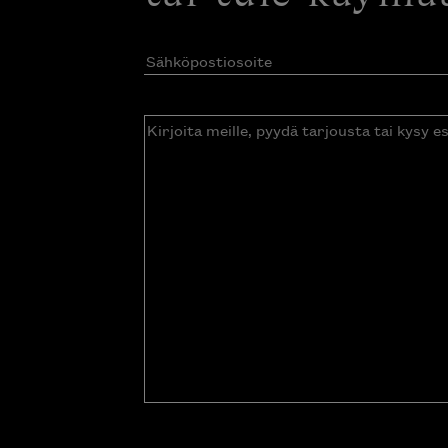
Sähköpostiosoite
(Pakollinen)
Kirjoita
meille,
pyydä
tarjousta
tai
kysy
esitettä