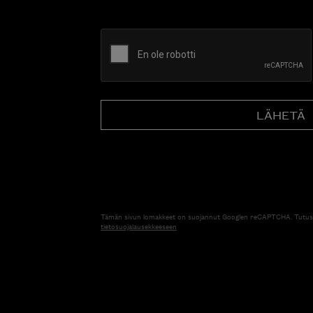
CAPTCHA
Tämän sivun lomakkeet on suojannut Googlen reCAPTCHA. Tutus
tietosuojalausekkeeseen