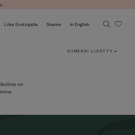
).
Liike Erottajalla
Skanno
In English
VIIMEKSI LISÄTTY
likoima on
jemme