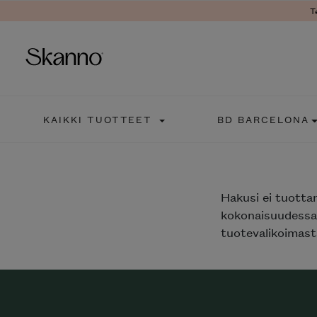
T
Haku
KAIKKI TUOTTEET
BD BARCELONA
Type 2 or more characters fo
Hakusi
ei tuotta
kokonaisuudessaa
tuotevalikoimasta