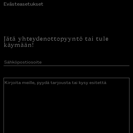
Evästeasetukset
Jätä yhteydenottopyyntö tai tule
käymään!
Sähköpostiosoite
(Pakollinen)
Kirjoita
meille,
pyydä
tarjousta
tai
kysy
esitettä