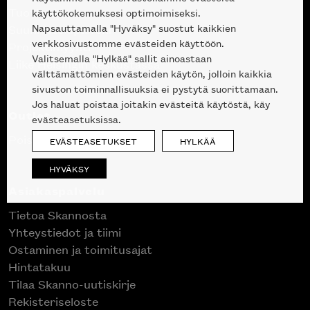
Tuotteet
käyttökokemuksesi optimoimiseksi.
Napsauttamalla "Hyväksy" suostut kaikkien
Suunnittelupalvelu
verkkosivustomme evästeiden käyttöön.
Projektimyynti
Valitsemalla "Hylkää" sallit ainoastaan
Liike Helsingin keskustassa
välttämättömien evästeiden käytön, jolloin kaikkia
sivuston toiminnallisuuksia ei pystytä suorittamaan.
Jos haluat poistaa joitakin evästeitä käytöstä, käy
Outlet
evästeasetuksissa.
Poistuvat mallikappaleet
EVÄSTEASETUKSET
HYLKÄÄ
HYVÄKSY
Asiakaspalvelu
Tietoa Skannosta
Yhteystiedot ja tiimi
Ostaminen ja toimitusajat
Hintatakuu
Tilaa Skanno-uutiskirje
Rekisteriseloste