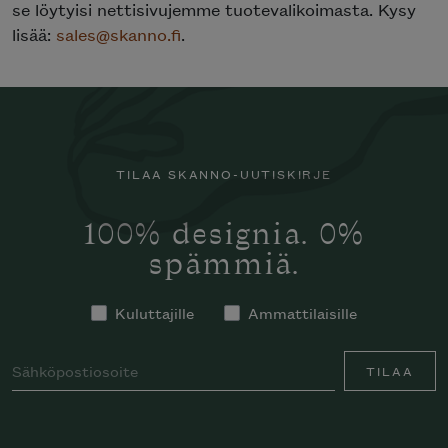
se löytyisi nettisivujemme tuotevalikoimasta. Kysy
lisää:
sales@skanno.fi
.
TILAA SKANNO-UUTISKIRJE
100% designia. 0%
spämmiä.
Kuluttajille
Ammattilaisille
TILAA