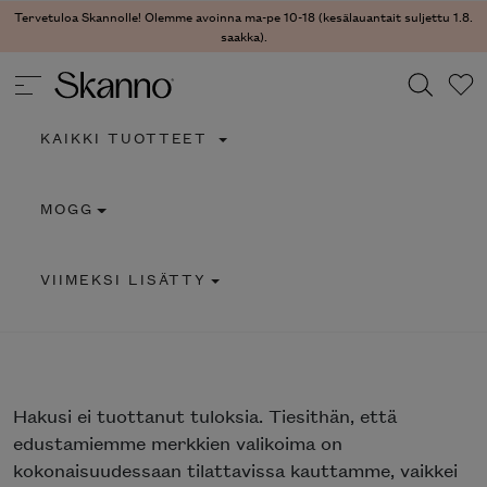
Tervetuloa Skannolle! Olemme avoinna ma-pe 10-18 (kesälauantait suljettu 1.8.
saakka).
KAIKKI TUOTTEET
Haku
MOGG
Type 2 or more characters for results.
VIIMEKSI LISÄTTY
Hakusi
ei tuottanut tuloksia. Tiesithän, että
edustamiemme merkkien valikoima on
kokonaisuudessaan tilattavissa kauttamme, vaikkei