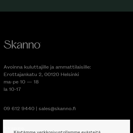
Avoinna kuluttajille ja ammattilaisille:
Erottajankatu 2, 00120 Helsinki
ma-pe 10 — 18
la 10-17
09 612 9440
|
sales@skanno.fi
Skanno
Käytämme verkkosivustollamme evästeitä