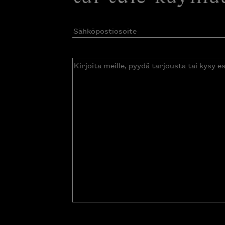
Sähköpostiosoite
(Pakollinen)
Kirjoita
meille,
pyydä
tarjousta
tai
kysy
esitettä