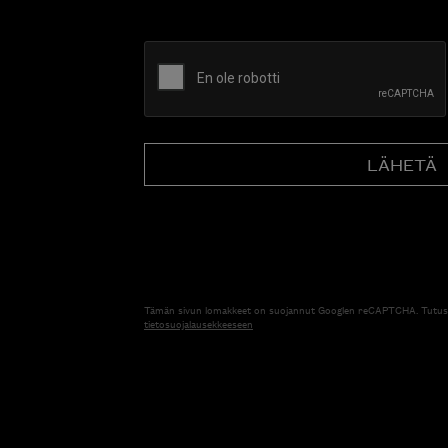
CAPTCHA
Tämän sivun lomakkeet on suojannut Googlen reCAPTCHA. Tutus
tietosuojalausekkeeseen