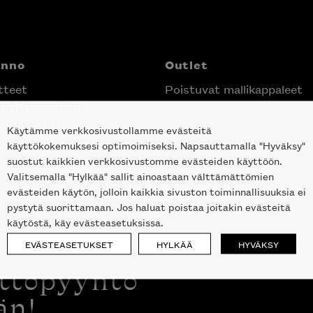
anno
Outlet
tteet
Poistuvat mallikappaleet
nittelupalvelu
ektimyynti
Käytämme verkkosivustollamme evästeitä
e Helsingin keskustassa
käyttökokemuksesi optimoimiseksi. Napsauttamalla "Hyväksy"
suostut kaikkien verkkosivustomme evästeiden käyttöön.
Valitsemalla "Hylkää" sallit ainoastaan välttämättömien
evästeiden käytön, jolloin kaikkia sivuston toiminnallisuuksia ei
pystytä suorittamaan. Jos haluat poistaa joitakin evästeitä
käytöstä, käy evästeasetuksissa.
EVÄSTEASETUKSET
HYLKÄÄ
HYVÄKSY
ottopyyntö
än!