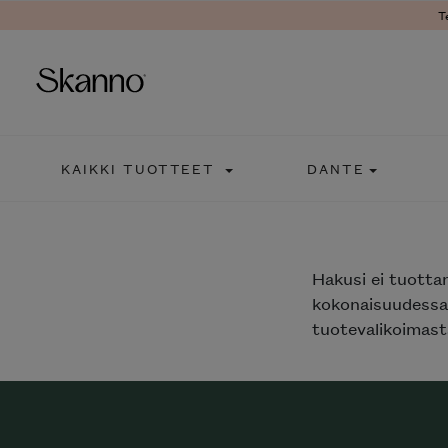
T
Haku
KAIKKI TUOTTEET
DANTE
Type 2 or more characters fo
Hakusi
ei tuotta
kokonaisuudessaa
tuotevalikoimasta