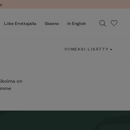
).
Liike Erottajalla
Skanno
In English
VIIMEKSI LISÄTTY
likoima on
jemme