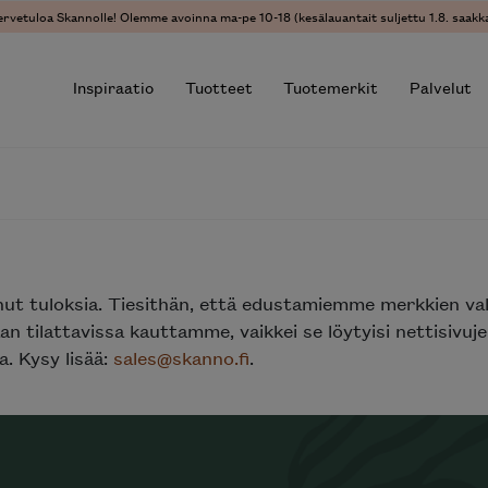
ervetuloa Skannolle! Olemme avoinna ma-pe 10-18 (kesälauantait suljettu 1.8. saakka
Inspiraatio
Tuotteet
Tuotemerkit
Palvelut
r results.
nut tuloksia. Tiesithän, että edustamiemme merkkien va
n tilattavissa kauttamme, vaikkei se löytyisi nettisivu
. Kysy lisää:
sales@skanno.fi
.