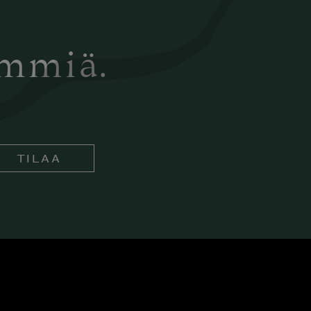
ämmiä.
TILAA