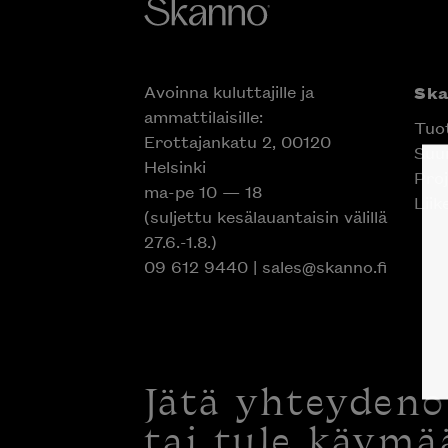
Avoinna kuluttajille ja
Sk
ammattilaisille:
Tuo
Erottajankatu 2, 00120
Suun
Helsinki
Proj
ma-pe 10 — 18
Liik
(suljettu kesälauantaisin välillä
27.6.-1.8.)
09 612 9440
|
sales@skanno.fi
Jätä yhteyden
tai tule käymä