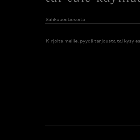
Sähköpostiosoite
(Pakollinen)
Kirjoita
meille,
pyydä
tarjousta
tai
kysy
esitettä