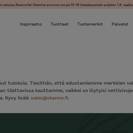
ervetuloa Skannolle! Olemme avoinna ma-pe 10-18 (kesälauantait suljettu 1.8. saakka
Inspiraatio
Tuotteet
Tuotemerkit
Palvelut
r results.
nut tuloksia. Tiesithän, että edustamiemme merkkien va
n tilattavissa kauttamme, vaikkei se löytyisi nettisivu
. Kysy lisää:
sales@skanno.fi
.