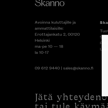
Avoinna kuluttajille ja
Sk
ammattilaisille:
Tuo
Erottajankatu 2, 00120
Suun
Helsinki
Proj
ma-pe 10 — 18
Liik
la 10-17
09 612 9440
|
sales@skanno.fi
Jätä yhteyden
tai tule käymä