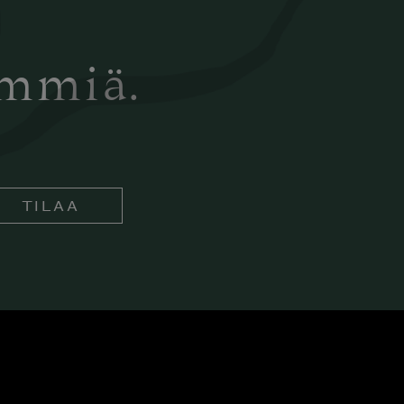
ämmiä.
TILAA