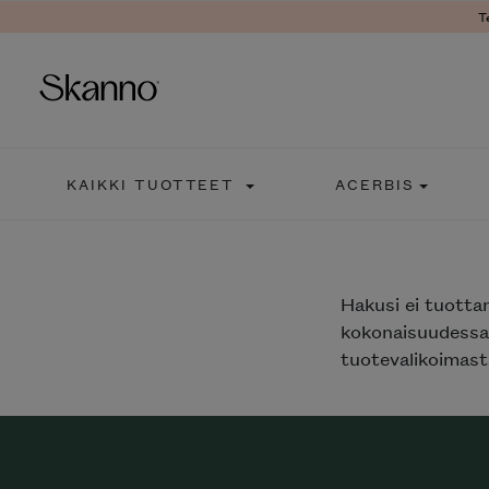
T
Haku
KAIKKI TUOTTEET
ACERBIS
Type 2 or more characters fo
Hakusi
ei tuotta
kokonaisuudessaa
tuotevalikoimasta