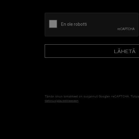
CAPTCHA
Tämän sivun lomakkeet on suojannut Googlen reCAPTCHA. Tutus
tietosuojalausekkeeseen