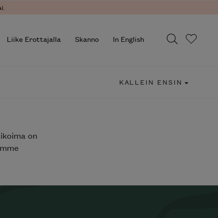
).
Liike Erottajalla
Skanno
In English
KALLEIN ENSIN
likoima on
jemme