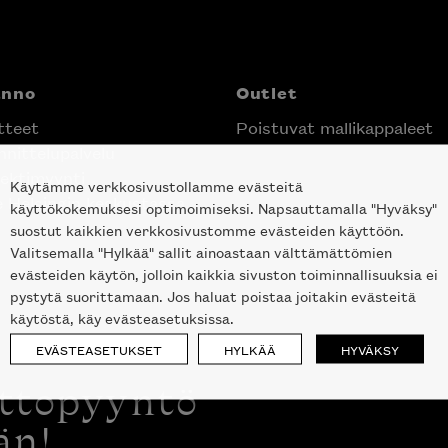
anno
Outlet
tteet
Poistuvat mallikappaleet
nittelupalvelu
ektimyynti
Käytämme verkkosivustollamme evästeitä
e Helsingin keskustassa
käyttökokemuksesi optimoimiseksi. Napsauttamalla "Hyväksy"
suostut kaikkien verkkosivustomme evästeiden käyttöön.
Valitsemalla "Hylkää" sallit ainoastaan välttämättömien
evästeiden käytön, jolloin kaikkia sivuston toiminnallisuuksia ei
pystytä suorittamaan. Jos haluat poistaa joitakin evästeitä
käytöstä, käy evästeasetuksissa.
EVÄSTEASETUKSET
HYLKÄÄ
HYVÄKSY
ottopyyntö
än!