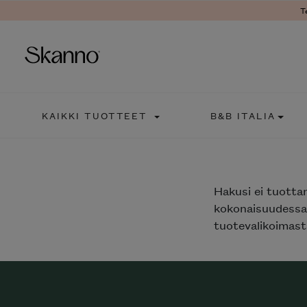
T
Haku
KAIKKI TUOTTEET
B&B ITALIA
Type 2 or more characters fo
Hakusi
ei tuotta
kokonaisuudessaa
tuotevalikoimasta