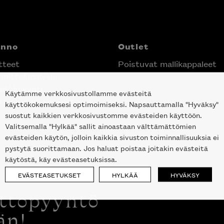
anno
Outlet
tteet
Poistuvat mallikappaleet
nittelupalvelu
ektimyynti
Käytämme verkkosivustollamme evästeitä
e Helsingin keskustassa
käyttökokemuksesi optimoimiseksi. Napsauttamalla "Hyväksy"
suostut kaikkien verkkosivustomme evästeiden käyttöön.
Valitsemalla "Hylkää" sallit ainoastaan välttämättömien
evästeiden käytön, jolloin kaikkia sivuston toiminnallisuuksia ei
pystytä suorittamaan. Jos haluat poistaa joitakin evästeitä
käytöstä, käy evästeasetuksissa.
EVÄSTEASETUKSET
HYLKÄÄ
HYVÄKSY
ottopyyntö
än!