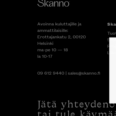
Avoinna kuluttajille ja
Sk
ammattilaisille:
Tuo
Erottajankatu 2, 00120
Suun
Helsinki
Proj
ma-pe 10 — 18
Liik
la 10-17
09 612 9440
|
sales@skanno.fi
Jätä yhteyden
tai tule käymä