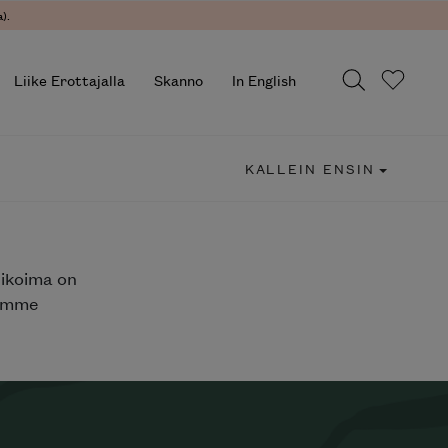
).
Liike Erottajalla
Skanno
In English
KALLEIN ENSIN
likoima on
jemme