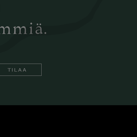
ämmiä.
TILAA