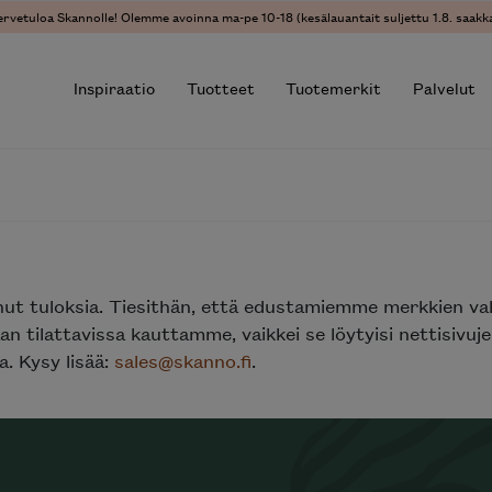
ervetuloa Skannolle! Olemme avoinna ma-pe 10-18 (kesälauantait suljettu 1.8. saakka
Inspiraatio
Tuotteet
Tuotemerkit
Palvelut
r results.
nut tuloksia. Tiesithän, että edustamiemme merkkien va
n tilattavissa kauttamme, vaikkei se löytyisi nettisivu
. Kysy lisää:
sales@skanno.fi
.