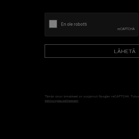
CAPTCHA
Tämän sivun lomakkeet on suojannut Googlen reCAPTCHA. Tutus
tietosuojalausekkeeseen