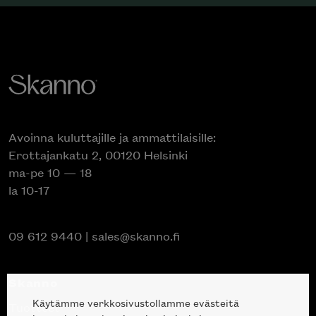
Avoinna kuluttajille ja ammattilaisille:
Erottajankatu 2, 00120 Helsinki
ma-pe 10 — 18
la 10-17
09 612 9440
|
sales@skanno.fi
Skanno
Käytämme verkkosivustollamme evästeitä
Tuotteet