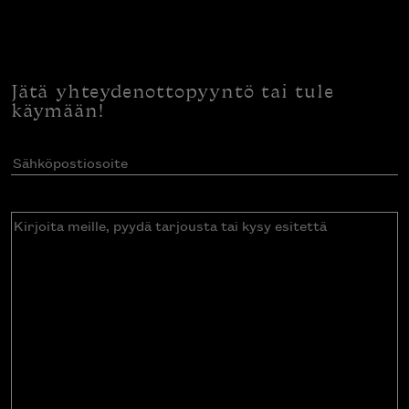
Jätä yhteydenottopyyntö tai tule
käymään!
Sähköpostiosoite
(Pakollinen)
Kirjoita
meille,
pyydä
tarjousta
tai
kysy
esitettä