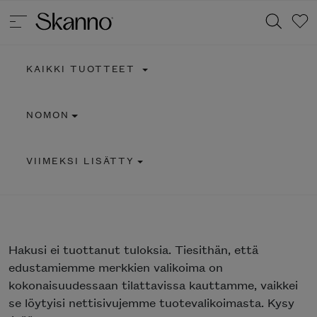
KAIKKI TUOTTEET
Haku
NOMON
Type 2 or more characters for results.
VIIMEKSI LISÄTTY
Hakusi
ei tuottanut tuloksia. Tiesithän, että
edustamiemme merkkien valikoima on
kokonaisuudessaan tilattavissa kauttamme, vaikkei
se löytyisi nettisivujemme tuotevalikoimasta. Kysy