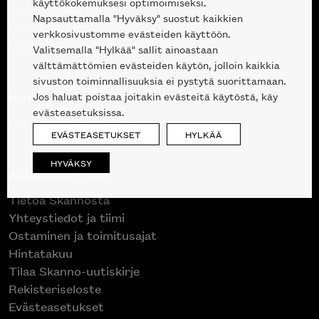
käyttökokemuksesi optimoimiseksi.
Suunnittelupalvelu
Napsauttamalla "Hyväksy" suostut kaikkien
Projektimyynti
verkkosivustomme evästeiden käyttöön.
Liike Helsingin keskustassa
Valitsemalla "Hylkää" sallit ainoastaan
välttämättömien evästeiden käytön, jolloin kaikkia
sivuston toiminnallisuuksia ei pystytä suorittamaan.
Outlet
Jos haluat poistaa joitakin evästeitä käytöstä, käy
evästeasetuksissa.
Poistuvat mallikappaleet
EVÄSTEASETUKSET
HYLKÄÄ
HYVÄKSY
Asiakaspalvelu
Tietoa Skannosta
Yhteystiedot ja tiimi
Ostaminen ja toimitusajat
Hintatakuu
Tilaa Skanno-uutiskirje
Rekisteriseloste
Evästeasetukset