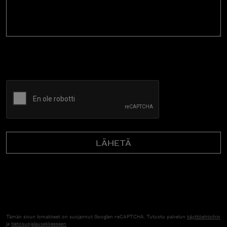
CAPTCHA
Tämän sivun lomakkeet on suojannut Googlen reCAPTCHA. Tutustu palvelun
käyttöehtoihin
ja
tietosuojalausekkeeseen