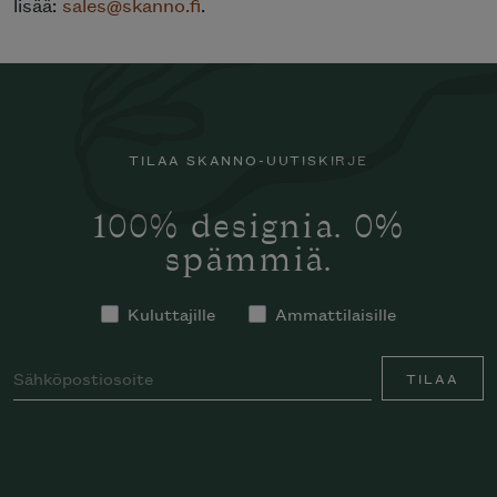
lisää:
sales@skanno.fi
.
TILAA SKANNO-UUTISKIRJE
100% designia. 0%
spämmiä.
Kuluttajille
Ammattilaisille
TILAA