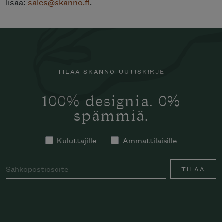
lisää:
sales@skanno.fi
.
TILAA SKANNO-UUTISKIRJE
100% designia. 0%
spämmiä.
Kuluttajille
Ammattilaisille
TILAA