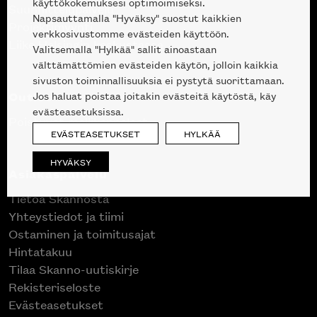
käyttökokemuksesi optimoimiseksi.
Suunnittelupalvelu
Napsauttamalla "Hyväksy" suostut kaikkien
Projektimyynti
verkkosivustomme evästeiden käyttöön.
Liike Helsingin keskustassa
Valitsemalla "Hylkää" sallit ainoastaan
välttämättömien evästeiden käytön, jolloin kaikkia
sivuston toiminnallisuuksia ei pystytä suorittamaan.
Outlet
Jos haluat poistaa joitakin evästeitä käytöstä, käy
evästeasetuksissa.
Poistuvat mallikappaleet
EVÄSTEASETUKSET
HYLKÄÄ
HYVÄKSY
Asiakaspalvelu
Tietoa Skannosta
Yhteystiedot ja tiimi
Ostaminen ja toimitusajat
Hintatakuu
Tilaa Skanno-uutiskirje
Rekisteriseloste
Evästeasetukset