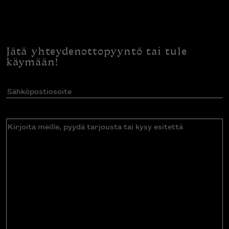
Jätä yhteydenottopyyntö tai tule
käymään!
Sähköpostiosoite
(Pakollinen)
Kirjoita
meille,
pyydä
tarjousta
tai
kysy
esitettä