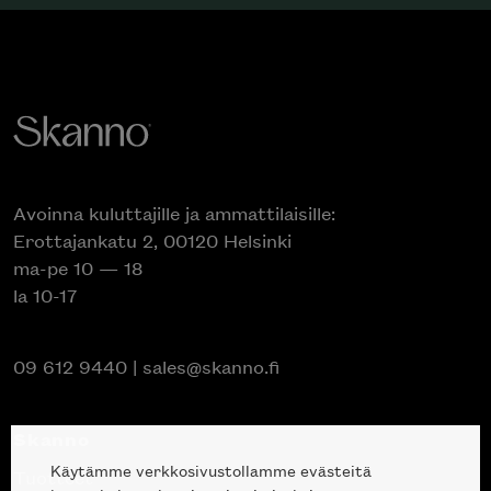
Avoinna kuluttajille ja ammattilaisille:
Erottajankatu 2, 00120 Helsinki
ma-pe 10 — 18
la 10-17
09 612 9440
|
sales@skanno.fi
Skanno
Käytämme verkkosivustollamme evästeitä
Tuotteet