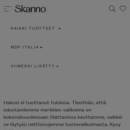
KAIKKI TUOTTEET
Haku
MDF ITALIA
Type 2 or more characters for results.
VIIMEKSI LISÄTTY
Hakusi
ei tuottanut tuloksia. Tiesithän, että
edustamiemme merkkien valikoima on
kokonaisuudessaan tilattavissa kauttamme, vaikkei
se löytyisi nettisivujemme tuotevalikoimasta. Kysy