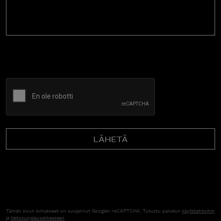
CAPTCHA
Tämän sivun lomakkeet on suojannut Googlen reCAPTCHA. Tutustu palvelun
käyttöehtoihin
ja
tietosuojalausekkeeseen