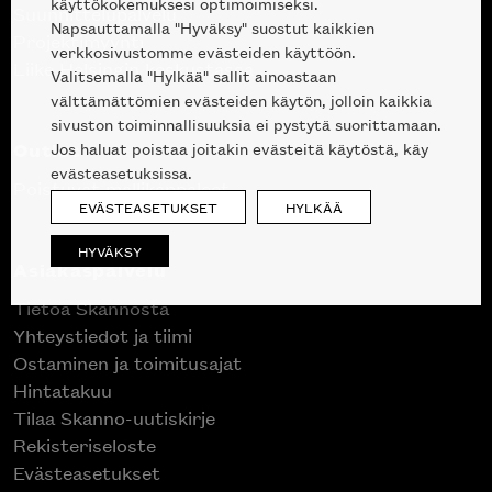
käyttökokemuksesi optimoimiseksi.
Suunnittelupalvelu
Napsauttamalla "Hyväksy" suostut kaikkien
Projektimyynti
verkkosivustomme evästeiden käyttöön.
Liike Helsingin keskustassa
Valitsemalla "Hylkää" sallit ainoastaan
välttämättömien evästeiden käytön, jolloin kaikkia
sivuston toiminnallisuuksia ei pystytä suorittamaan.
Outlet
Jos haluat poistaa joitakin evästeitä käytöstä, käy
evästeasetuksissa.
Poistuvat mallikappaleet
EVÄSTEASETUKSET
HYLKÄÄ
HYVÄKSY
Asiakaspalvelu
Tietoa Skannosta
Yhteystiedot ja tiimi
Ostaminen ja toimitusajat
Hintatakuu
Tilaa Skanno-uutiskirje
Rekisteriseloste
Evästeasetukset