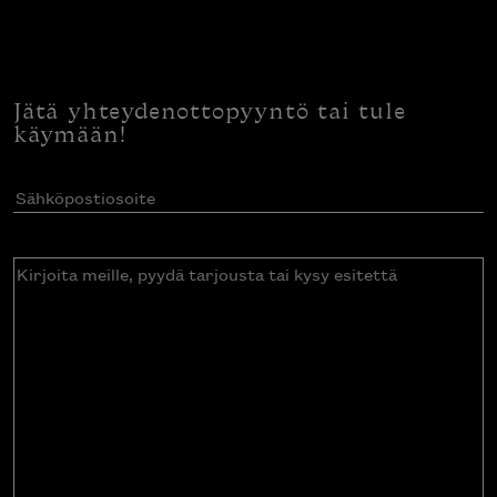
Jätä yhteydenottopyyntö tai tule
käymään!
Sähköpostiosoite
(Pakollinen)
Kirjoita
meille,
pyydä
tarjousta
tai
kysy
esitettä