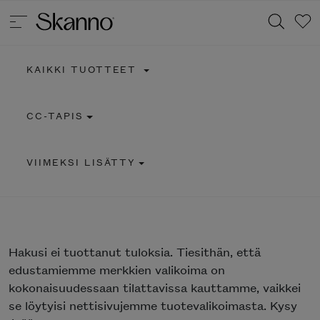
KAIKKI TUOTTEET
Haku
CC-TAPIS
Type 2 or more characters for results.
VIIMEKSI LISÄTTY
Hakusi
ei tuottanut tuloksia. Tiesithän, että
edustamiemme merkkien valikoima on
kokonaisuudessaan tilattavissa kauttamme, vaikkei
se löytyisi nettisivujemme tuotevalikoimasta. Kysy