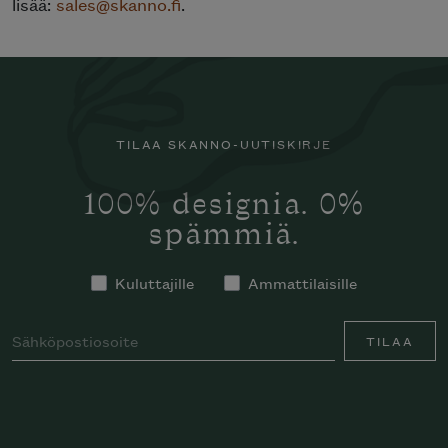
lisää:
sales@skanno.fi
.
TILAA SKANNO-UUTISKIRJE
100% designia. 0%
spämmiä.
Kuluttajille
Ammattilaisille
TILAA