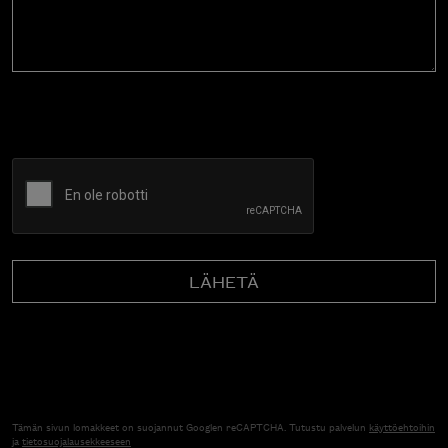
CAPTCHA
Tämän sivun lomakkeet on suojannut Googlen reCAPTCHA. Tutustu palvelun
käyttöehtoihin
ja
tietosuojalausekkeeseen