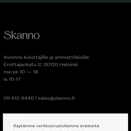
Avoinna kuluttajille ja ammattilaisille:
Erottajankatu 2, 00120 Helsinki
ma-pe 10 — 18
la 10-17
09 612 9440
|
sales@skanno.fi
Skanno
Käytämme verkkosivustollamme evästeitä
Tuotteet