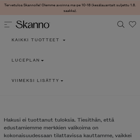
Tervetuloa Skannolle! Olemme avoinna ma-pe 10-18 (kesälauantait suljettu 1.8.
saakka).
KAIKKI TUOTTEET
Haku
LUCEPLAN
Type 2 or more characters for results.
VIIMEKSI LISÄTTY
Hakusi
ei tuottanut tuloksia. Tiesithän, että
edustamiemme merkkien valikoima on
kokonaisuudessaan tilattavissa kauttamme, vaikkei