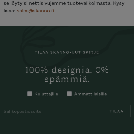
se löytyisi nettisivujemme tuotevalikoimasta. Kysy
lisää:
sales@skanno.fi
.
TILAA SKANNO-UUTISKIRJE
100% designia. 0%
spämmiä.
Kuluttajille
Ammattilaisille
TILAA