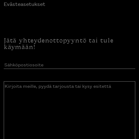
Evästeasetukset
Jätä yhteydenottopyyntö tai tule
käymään!
Sähköpostiosoite
(Pakollinen)
Kirjoita
meille,
pyydä
tarjousta
tai
kysy
esitettä