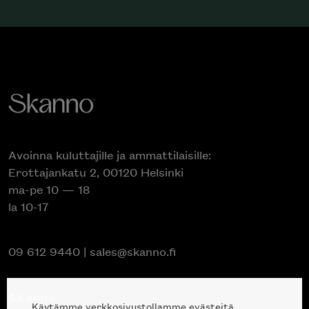
Avoinna kuluttajille ja ammattilaisille:
Erottajankatu 2, 00120 Helsinki
ma-pe 10 — 18
la 10-17
09 612 9440
|
sales@skanno.fi
Skanno
Käytämme verkkosivustollamme evästeitä