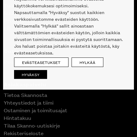
Tuotteet
käyttökokemuksesi optimoimiseksi.
Napsauttamalla "Hyväksy" suostut kaikkien
Suunnittelupalvelu
verkkosivustomme evästeiden käyttöön.
Projektimyynti
Valitsemalla "Hylkää" sallit ainoastaan
Liike Helsingin keskustassa
välttämättömien evästeiden käytön, jolloin kaikkia
sivuston toiminnallisuuksia ei pystytä suorittamaan.
Jos haluat poistaa joitakin evästeitä käytöstä, käy
Outlet
evästeasetuksissa.
Poistuvat mallikappaleet
EVÄSTEASETUKSET
HYLKÄÄ
HYVÄKSY
Asiakaspalvelu
Tietoa Skannosta
Yhteystiedot ja tiimi
Ostaminen ja toimitusajat
Hintatakuu
Tilaa Skanno-uutiskirje
Rekisteriseloste