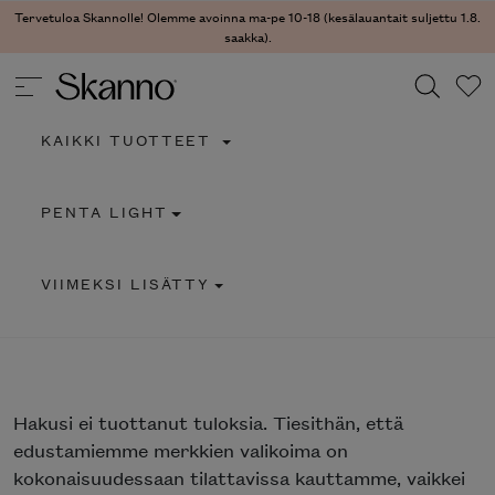
Tervetuloa Skannolle! Olemme avoinna ma-pe 10-18 (kesälauantait suljettu 1.8.
saakka).
KAIKKI TUOTTEET
Haku
PENTA LIGHT
Type 2 or more characters for results.
VIIMEKSI LISÄTTY
Hakusi
ei tuottanut tuloksia. Tiesithän, että
edustamiemme merkkien valikoima on
kokonaisuudessaan tilattavissa kauttamme, vaikkei