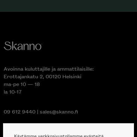
Avoinna kuluttajille ja ammattilaisille:
Erottajankatu 2, 00120 Helsinki
ma-pe 10 — 18
la 10-17
09 612 9440
|
sales@skanno.fi
Skanno
Käytämme verkkosivustollamme evästeitä