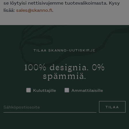
se löytyisi nettisivujemme tuotevalikoimasta. Kysy
lisää:
sales@skanno.fi
.
TILAA SKANNO-UUTISKIRJE
100% designia. 0%
spämmiä.
Kuluttajille
Ammattilaisille
TILAA