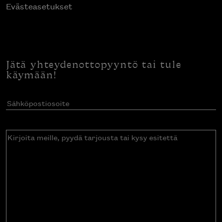
Evästeasetukset
Jätä yhteydenottopyyntö tai tule
käymään!
Sähköpostiosoite
(Pakollinen)
Kirjoita
meille,
pyydä
tarjousta
tai
kysy
esitettä