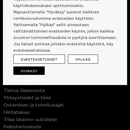
Tuotteet
käyttökokemuksesi optimoimiseksi.
Napsauttamalla "Hyväksy" suostut kaikkien
Suunnittelupalvelu
verkkosivustomme evästeiden käyttöön.
Projektimyynti
Valitsemalla "Hylkää" sallit ainoastaan
Liike Helsingin keskustassa
välttämättömien evästeiden käytön, jolloin kaikkia
sivuston toiminnallisuuksia ei pystytä suorittamaan.
Jos haluat poistaa joitakin evästeitä käytöstä, käy
Outlet
evästeasetuksissa.
Poistuvat mallikappaleet
EVÄSTEASETUKSET
HYLKÄÄ
HYVÄKSY
Asiakaspalvelu
Tietoa Skannosta
Yhteystiedot ja tiimi
Ostaminen ja toimitusajat
Hintatakuu
Tilaa Skanno-uutiskirje
Rekisteriseloste