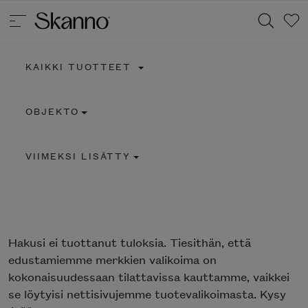
KAIKKI TUOTTEET
Haku
OBJEKTO
Type 2 or more characters for results.
VIIMEKSI LISÄTTY
Hakusi
ei tuottanut tuloksia. Tiesithän, että
edustamiemme merkkien valikoima on
kokonaisuudessaan tilattavissa kauttamme, vaikkei
se löytyisi nettisivujemme tuotevalikoimasta. Kysy