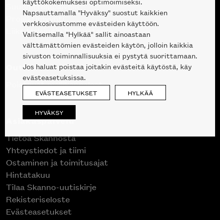
käyttökokemuksesi optimoimiseksi.
Suunnittelupalvelu
Napsauttamalla "Hyväksy" suostut kaikkien
Projektimyynti
verkkosivustomme evästeiden käyttöön.
Liike Helsingin keskustassa
Valitsemalla "Hylkää" sallit ainoastaan
välttämättömien evästeiden käytön, jolloin kaikkia
sivuston toiminnallisuuksia ei pystytä suorittamaan.
Outlet
Jos haluat poistaa joitakin evästeitä käytöstä, käy
evästeasetuksissa.
Poistuvat mallikappaleet
EVÄSTEASETUKSET
HYLKÄÄ
HYVÄKSY
Asiakaspalvelu
Tietoa Skannosta
Yhteystiedot ja tiimi
Ostaminen ja toimitusajat
Hintatakuu
Tilaa Skanno-uutiskirje
Rekisteriseloste
Evästeasetukset