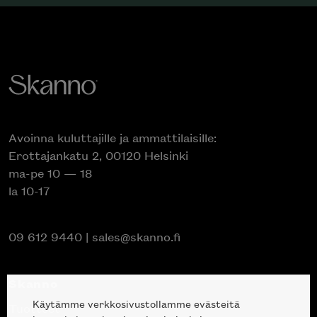
Avoinna kuluttajille ja ammattilaisille:
Erottajankatu 2, 00120 Helsinki
ma-pe 10 — 18
la 10-17
09 612 9440
|
sales@skanno.fi
Skanno
Käytämme verkkosivustollamme evästeitä
Tuotteet