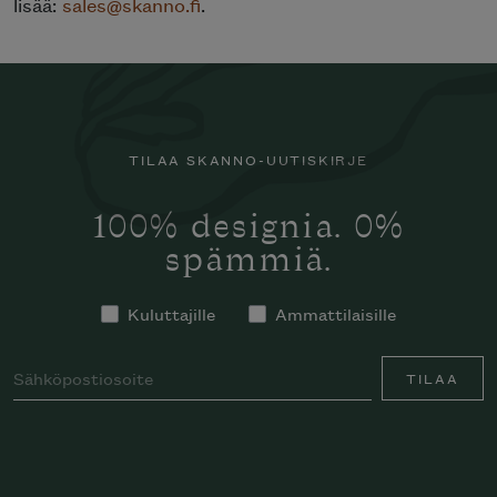
lisää:
sales@skanno.fi
.
TILAA SKANNO-UUTISKIRJE
100% designia. 0%
spämmiä.
Kuluttajille
Ammattilaisille
TILAA