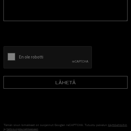
CAPTCHA
Tämän sivun lomakkeet on suojannut Googlen reCAPTCHA. Tutustu palvelun
käyttöehtoihin
ja
tietosuojalausekkeeseen