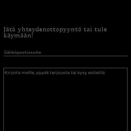
Jätä yhteydenottopyyntö tai tule
käymään!
Sähköpostiosoite
(Pakollinen)
Kirjoita
meille,
pyydä
tarjousta
tai
kysy
esitettä