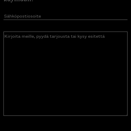
Sähköpostiosoite
(Pakollinen)
Kirjoita
meille,
pyydä
tarjousta
tai
kysy
esitettä