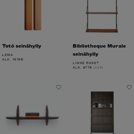
Totó seinähylly
Bibliotheque Murale
seinähylly
LEMA
ALK.
1919
€
LIGNE ROSET
ALK.
877
€
UUSI