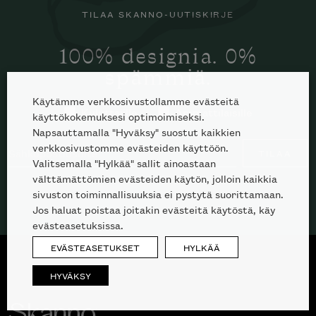
TILAA SKANNO-UUTISKIRJE
100% designia. 0%
spämmiä.
Käytämme verkkosivustollamme evästeitä
Kuluttajille
Ammattilaisille
käyttökokemuksesi optimoimiseksi.
Napsauttamalla "Hyväksy" suostut kaikkien
verkkosivustomme evästeiden käyttöön.
TILAA
Valitsemalla "Hylkää" sallit ainoastaan
välttämättömien evästeiden käytön, jolloin kaikkia
sivuston toiminnallisuuksia ei pystytä suorittamaan.
Jos haluat poistaa joitakin evästeitä käytöstä, käy
evästeasetuksissa.
EVÄSTEASETUKSET
HYLKÄÄ
HYVÄKSY