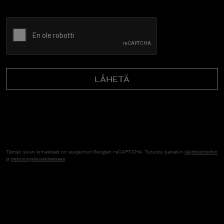
CAPTCHA
Tämän sivun lomakkeet on suojannut Googlen reCAPTCHA. Tutustu palvelun
käyttöehtoihin
ja
tietosuojalausekkeeseen