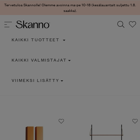
Tervetuloa Skannolle! Olemme avoinna ma-pe 10-18 (kesälauantait suljettu 1.8.
saakka).
KAIKKI TUOTTEET
Haku
KAIKKI VALMISTAJAT
Type 2 or more characters for results.
VIIMEKSI LISÄTTY