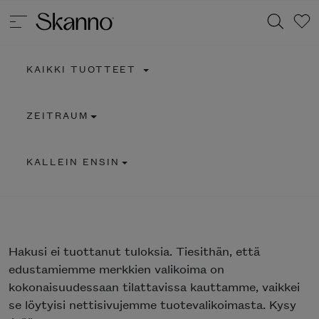
KAIKKI TUOTTEET
Haku
ZEITRAUM
Type 2 or more characters for results.
KALLEIN ENSIN
Hakusi
ei tuottanut tuloksia. Tiesithän, että
edustamiemme merkkien valikoima on
kokonaisuudessaan tilattavissa kauttamme, vaikkei
se löytyisi nettisivujemme tuotevalikoimasta. Kysy