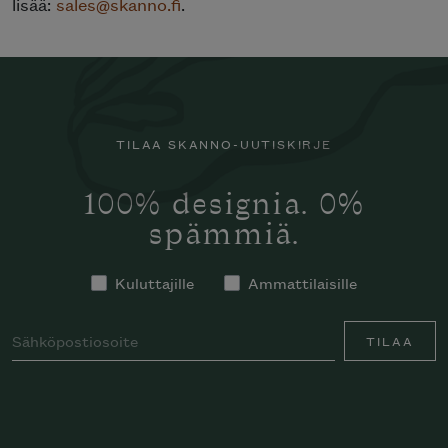
lisää:
sales@skanno.fi
.
TILAA SKANNO-UUTISKIRJE
100% designia. 0%
spämmiä.
Kuluttajille
Ammattilaisille
TILAA