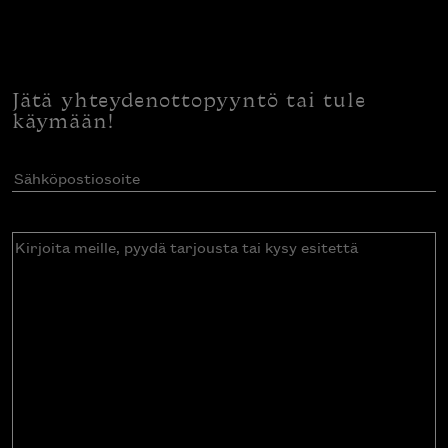
Jätä yhteydenottopyyntö tai tule
käymään!
Sähköpostiosoite
(Pakollinen)
Kirjoita
meille,
pyydä
tarjousta
tai
kysy
esitettä