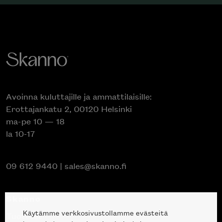
Avoinna kuluttajille ja ammattilaisille:
Erottajankatu 2, 00120 Helsinki
ma-pe 10 — 18
la 10-17
09 612 9440
|
sales@skanno.fi
Skanno
Käytämme verkkosivustollamme evästeitä
Tuotteet