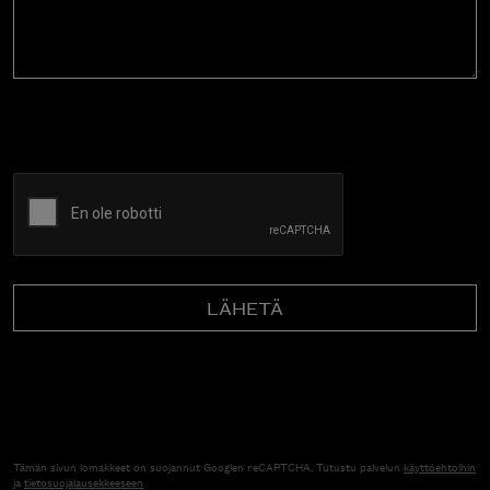
CAPTCHA
Tämän sivun lomakkeet on suojannut Googlen reCAPTCHA. Tutustu palvelun
käyttöehtoihin
ja
tietosuojalausekkeeseen