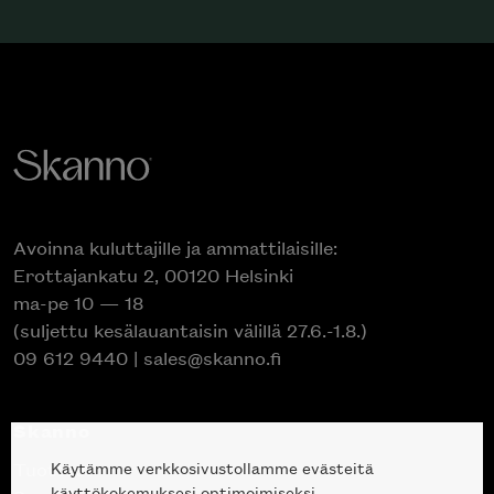
Avoinna kuluttajille ja ammattilaisille:
Erottajankatu 2, 00120 Helsinki
ma-pe 10 — 18
(suljettu kesälauantaisin välillä 27.6.-1.8.)
09 612 9440
|
sales@skanno.fi
Skanno
Käytämme verkkosivustollamme evästeitä
Tuotteet
käyttökokemuksesi optimoimiseksi.