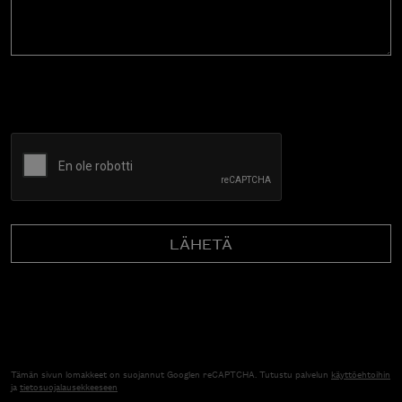
CAPTCHA
Tämän sivun lomakkeet on suojannut Googlen reCAPTCHA. Tutustu palvelun
käyttöehtoihin
ja
tietosuojalausekkeeseen