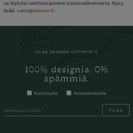
se löytyisi nettisivujemme tuotevalikoimasta. Kysy
lisää:
sales@skanno.fi
.
TILAA SKANNO-UUTISKIRJE
100% designia. 0%
spämmiä.
Kuluttajille
Ammattilaisille
TILAA