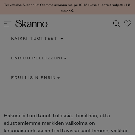
Tervetuloa Skannolle! Olemme avoinna ma-pe 10-18 (kesälauantait suljettu 1.8.
saakka).
KAIKKI TUOTTEET
Haku
ENRICO PELLIZZONI
Type 2 or more characters for results.
EDULLISIN ENSIN
Hakusi
ei tuottanut tuloksia. Tiesithän, että
edustamiemme merkkien valikoima on
kokonaisuudessaan tilattavissa kauttamme, vaikkei