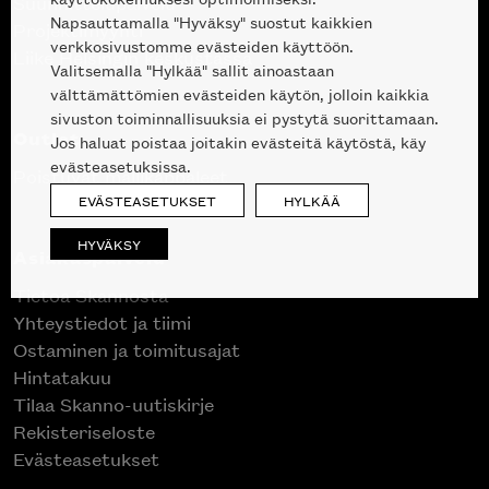
Suunnittelupalvelu
Napsauttamalla "Hyväksy" suostut kaikkien
Projektimyynti
verkkosivustomme evästeiden käyttöön.
Liike Helsingin keskustassa
Valitsemalla "Hylkää" sallit ainoastaan
välttämättömien evästeiden käytön, jolloin kaikkia
sivuston toiminnallisuuksia ei pystytä suorittamaan.
Outlet
Jos haluat poistaa joitakin evästeitä käytöstä, käy
evästeasetuksissa.
Poistuvat mallikappaleet
EVÄSTEASETUKSET
HYLKÄÄ
HYVÄKSY
Asiakaspalvelu
Tietoa Skannosta
Yhteystiedot ja tiimi
Ostaminen ja toimitusajat
Hintatakuu
Tilaa Skanno-uutiskirje
Rekisteriseloste
Evästeasetukset