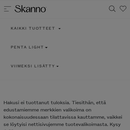
KAIKKI TUOTTEET
Haku
PENTA LIGHT
Type 2 or more characters for results.
VIIMEKSI LISÄTTY
Hakusi
ei tuottanut tuloksia. Tiesithän, että
edustamiemme merkkien valikoima on
kokonaisuudessaan tilattavissa kauttamme, vaikkei
se löytyisi nettisivujemme tuotevalikoimasta. Kysy