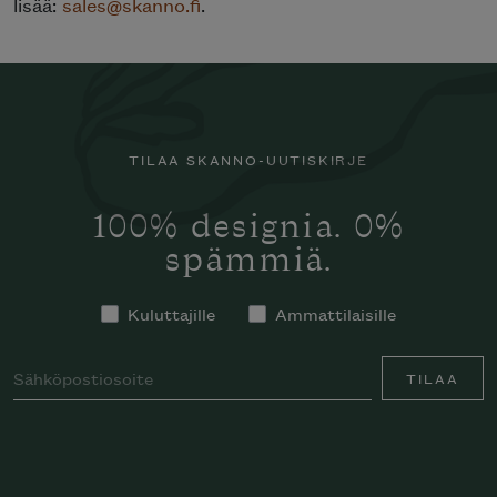
lisää:
sales@skanno.fi
.
TILAA SKANNO-UUTISKIRJE
100% designia. 0%
spämmiä.
Kuluttajille
Ammattilaisille
TILAA