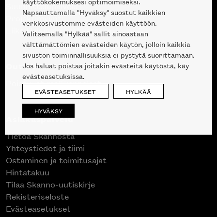
käyttökokemuksesi optimoimiseksi.
Suunnittelupalvelu
Napsauttamalla "Hyväksy" suostut kaikkien
Projektimyynti
verkkosivustomme evästeiden käyttöön.
Liike Helsingin keskustassa
Valitsemalla "Hylkää" sallit ainoastaan
välttämättömien evästeiden käytön, jolloin kaikkia
sivuston toiminnallisuuksia ei pystytä suorittamaan.
Outlet
Jos haluat poistaa joitakin evästeitä käytöstä, käy
evästeasetuksissa.
Poistuvat mallikappaleet
EVÄSTEASETUKSET
HYLKÄÄ
HYVÄKSY
Asiakaspalvelu
Tietoa Skannosta
Yhteystiedot ja tiimi
Ostaminen ja toimitusajat
Hintatakuu
Tilaa Skanno-uutiskirje
Rekisteriseloste
Evästeasetukset