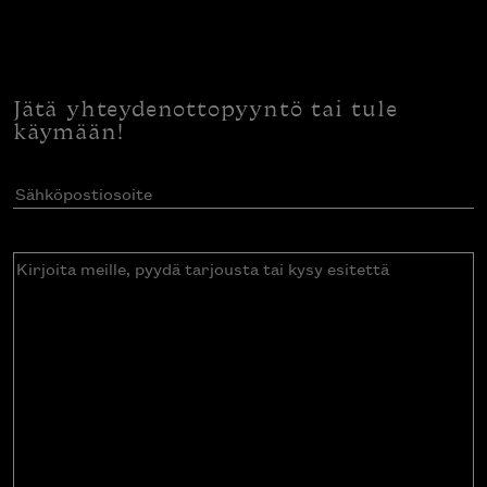
Jätä yhteydenottopyyntö tai tule
käymään!
Sähköpostiosoite
(Pakollinen)
Kirjoita
meille,
pyydä
tarjousta
tai
kysy
esitettä