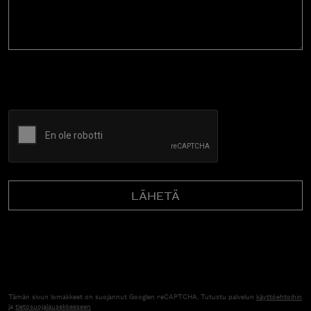
CAPTCHA
Tämän sivun lomakkeet on suojannut Googlen reCAPTCHA. Tutustu palvelun
käyttöehtoihin
ja
tietosuojalausekkeeseen