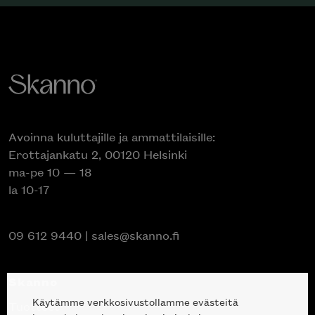
Avoinna kuluttajille ja ammattilaisille:
Erottajankatu 2, 00120 Helsinki
ma-pe 10 — 18
la 10-17
09 612 9440
|
sales@skanno.fi
Skanno
Käytämme verkkosivustollamme evästeitä
Tuotteet