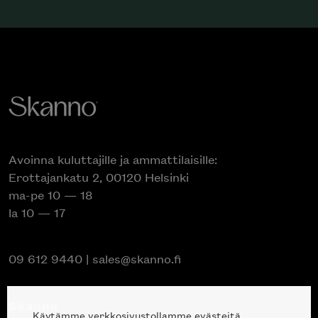
Avoinna kuluttajille ja ammattilaisille:
Erottajankatu 2, 00120 Helsinki
ma-pe 10 — 18
la 10 — 17
09 612 9440
|
sales@skanno.fi
Skanno
Käytämme verkkosivustollamme evästeitä