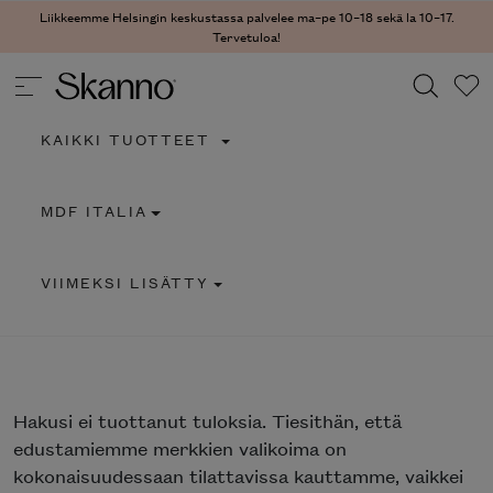
Liikkeemme Helsingin keskustassa palvelee ma–pe 10–18 sekä la 10–17.
Tervetuloa!
KAIKKI TUOTTEET
Haku
MDF ITALIA
Type 2 or more characters for results.
VIIMEKSI LISÄTTY
Hakusi
ei tuottanut tuloksia. Tiesithän, että
edustamiemme merkkien valikoima on
kokonaisuudessaan tilattavissa kauttamme, vaikkei