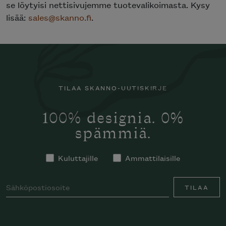
se löytyisi nettisivujemme tuotevalikoimasta. Kysy
lisää:
sales@skanno.fi
.
TILAA SKANNO-UUTISKIRJE
100% designia. 0%
spämmiä.
Kuluttajille
Ammattilaisille
TILAA