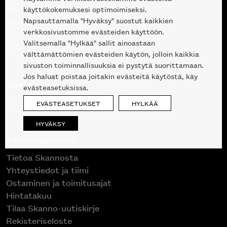
Tuotteet
käyttökokemuksesi optimoimiseksi.
Napsauttamalla "Hyväksy" suostut kaikkien
Suunnittelupalvelu
verkkosivustomme evästeiden käyttöön.
Projektimyynti
Valitsemalla "Hylkää" sallit ainoastaan
Liike Helsingin keskustassa
välttämättömien evästeiden käytön, jolloin kaikkia
sivuston toiminnallisuuksia ei pystytä suorittamaan.
Jos haluat poistaa joitakin evästeitä käytöstä, käy
Outlet
evästeasetuksissa.
Poistuvat mallikappaleet
EVÄSTEASETUKSET
HYLKÄÄ
HYVÄKSY
Asiakaspalvelu
Tietoa Skannosta
Yhteystiedot ja tiimi
Ostaminen ja toimitusajat
Hintatakuu
Tilaa Skanno-uutiskirje
Rekisteriseloste