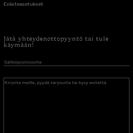
Evästeasetukset
Jätä yhteydenottopyyntö tai tule
käymään!
Sähköpostiosoite
(Pakollinen)
Kirjoita
meille,
pyydä
tarjousta
tai
kysy
esitettä