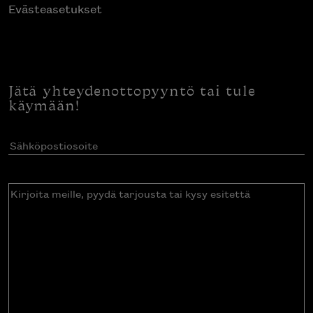
Evästeasetukset
Jätä yhteydenottopyyntö tai tule
käymään!
Sähköpostiosoite
(Pakollinen)
Kirjoita
meille,
pyydä
tarjousta
tai
kysy
esitettä