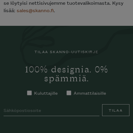
se löytyisi nettisivujemme tuotevalikoimasta. Kysy
lisää:
sales@skanno.fi
.
TILAA SKANNO-UUTISKIRJE
100% designia. 0%
spämmiä.
Kuluttajille
Ammattilaisille
TILAA