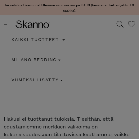
Tervetuloa Skannolle! Olemme avoinna ma-pe 10-18 (kesälauantait suljettu 1.8.
saakka).
KAIKKI TUOTTEET
Haku
MILANO BEDDING
Type 2 or more characters for results.
VIIMEKSI LISÄTTY
Hakusi
ei tuottanut tuloksia. Tiesithän, että
edustamiemme merkkien valikoima on
kokonaisuudessaan tilattavissa kauttamme, vaikkei