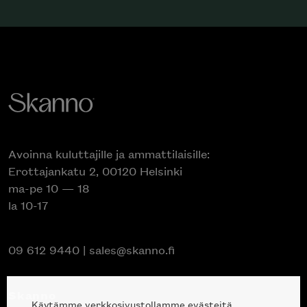
Avoinna kuluttajille ja ammattilaisille:
Erottajankatu 2, 00120 Helsinki
ma-pe 10 — 18
la 10-17
09 612 9440
|
sales@skanno.fi
Skanno
Käytämme verkkosivustollamme evästeitä