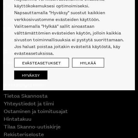
Tuotteet
käyttökokemuksesi optimoimiseksi.
Napsauttamalla "Hyväksy" suostut kaikkien
Suunnittelupalvelu
verkkosivustomme evästeiden käyttöön.
Projektimyynti
Valitsemalla "Hylkää" sallit ainoastaan
Liike Helsingin keskustassa
välttämättömien evästeiden käytön, jolloin kaikkia
sivuston toiminnallisuuksia ei pystytä suorittamaan.
Jos haluat poistaa joitakin evästeitä käytöstä, käy
Outlet
evästeasetuksissa.
Poistuvat mallikappaleet
EVÄSTEASETUKSET
HYLKÄÄ
HYVÄKSY
Asiakaspalvelu
Tietoa Skannosta
Yhteystiedot ja tiimi
Ostaminen ja toimitusajat
Hintatakuu
Tilaa Skanno-uutiskirje
Rekisteriseloste